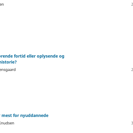
sen
ørende fortid eller oplysende og
historie?
bensgaard
r mest for nyuddannede
 Knudsen