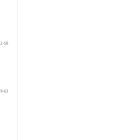
52-58
59-63