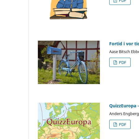
PDF
Fortid i vor 
Aase Bitsch Eb
PDF
QuizzEuropa -
Anders Engberg
PDF