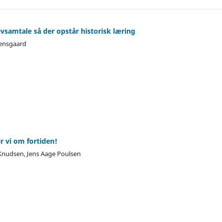
evsamtale så der opstår historisk læring
bensgaard
er vi om fortiden!
Knudsen, Jens Aage Poulsen