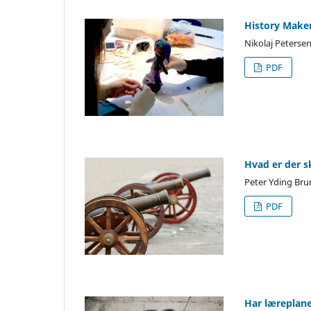
History Maker
Nikolaj Peterse
PDF
Hvad er der 
Peter Yding Bru
PDF
Har læreplan