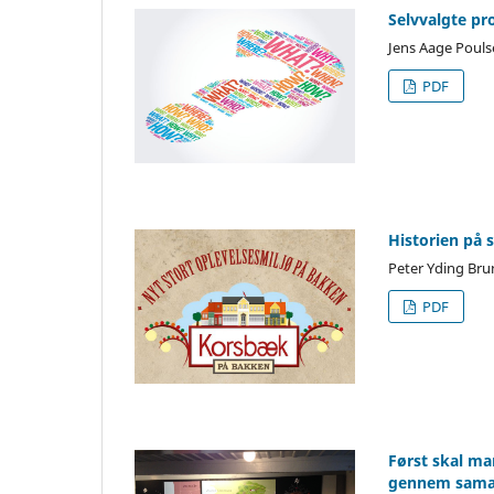
Selvvalgte pr
Jens Aage Poul
PDF
Historien på 
Peter Yding Br
PDF
Først skal ma
gennem sama