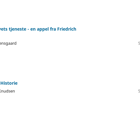
ivets tjeneste - en appel fra Friedrich
bensgaard
 Historie
 Knudsen