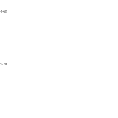
64-68
69-78