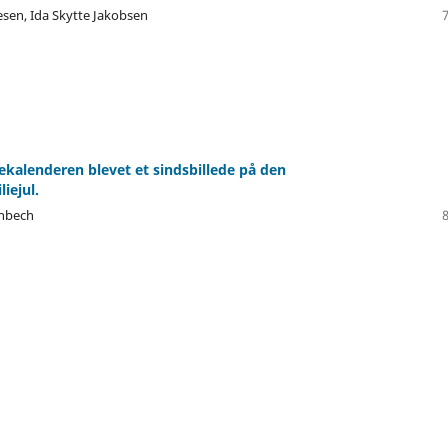
sen, Ida Skytte Jakobsen
lekalenderen blevet et sindsbillede på den
iejul.
unbech