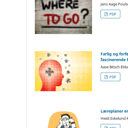
Jens Aage Poul
PDF
Farlig og forf
fascinerende 
Aase Bitsch Eb
PDF
Læreplaner e
Heidi Eskelund