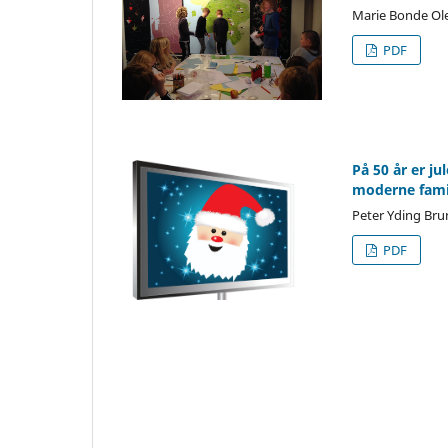
Marie Bonde Ole
PDF
På 50 år er ju
moderne famil
Peter Yding Br
PDF