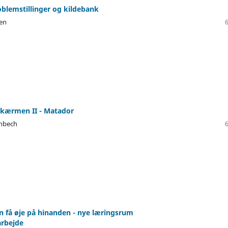
oblemstillinger og kildebank
sen
skærmen II - Matador
unbech
n få øje på hinanden - nye læringsrum
rbejde