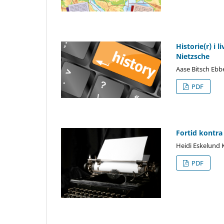
Historie(r) i l
Nietzsche
Aase Bitsch Eb
PDF
Fortid kontra
Heidi Eskelund
PDF