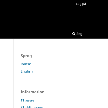
Log på
Søg
Sprog
Dansk
English
Information
Til læsere
Til bibliotekarer