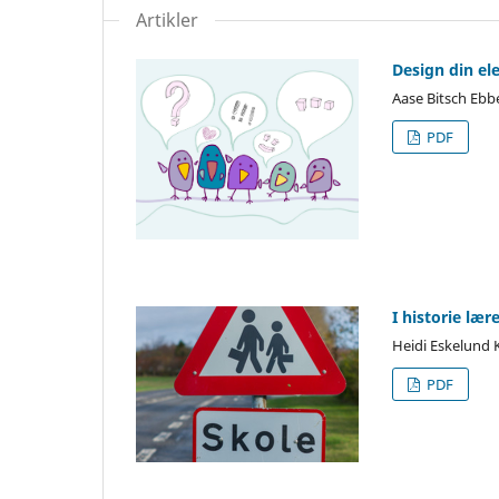
Artikler
Design din el
Aase Bitsch Eb
PDF
I historie lær
Heidi Eskelund 
PDF