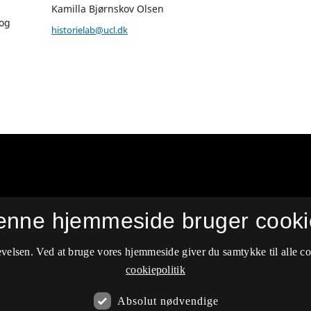
Kamilla Bjørnskov Olsen
 og
historielab@ucl.dk
enne hjemmeside bruger cooki
velsen. Ved at bruge vores hjemmeside giver du samtykke til alle c
cookiepolitik
Absolut nødvendige