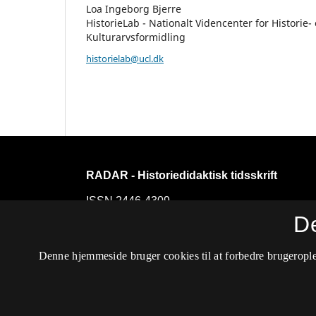
Loa Ingeborg Bjerre
HistorieLab - Nationalt Videncenter for Historie-
Kulturarvsformidling
historielab@ucl.dk
RADAR - Historiedidaktisk tidsskrift
ISSN 2446-4309
D
Tilgængelighedserklæring
Denne hjemmeside bruger cookies til at forbedre brugerople