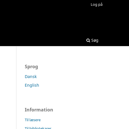
Log på
Søg
Sprog
Dansk
English
Information
Til læsere
Til bibliotekarer