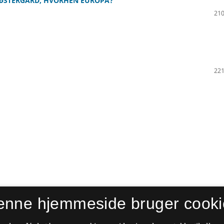
E ØSTERGÅRD, HVORHEN EUROPA?
210
221
enne hjemmeside bruger cooki