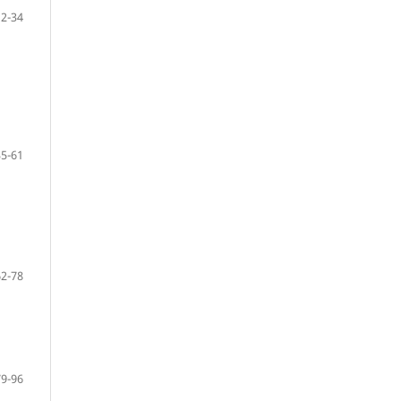
12-34
35-61
62-78
79-96