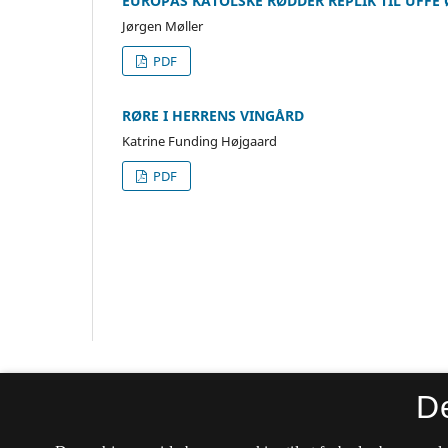
EUROPAS KATOLSKE RØDDER REPLIK TIL UFF
Jørgen Møller
PDF
RØRE I HERRENS VINGÅRD
Katrine Funding Højgaard
PDF
Temp - tidsskrift for historie
D
ISSN 1904-5565 (Trykt)