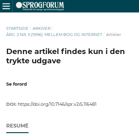
STARTSIDE
/
ARKIVER
/
ÅRG. 2 NR. 5 (1996): MELLEM BOG OG INTERNET
/
Artikler
Denne artikel findes kun i den
trykte udgave
Se forord
DOI:
https://doi.org/10.7146/spr.v2i5.116481
RESUMÉ