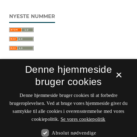
NYESTE NUMMER
Denne hjemmeside
×
bruger cookies
Sprogforum. Tidsskrift for sprog- og
kulturpædagogik
Denne hjemmeside bruger cookies til at forbedre
ISSN 0909-9328 (Trykt)
ISSN 1399-8617 (Online)
brugeroplevelsen. Ved at bruge vores hjemmeside giver du
samtykke til alle cookies i overensstemmelse med vores
Tilgængelighedserklæring
cookiepolitik.
Se vores cookiepolitik
Hostet af
Det Kgl. Bibliotek
Absolut nødvendige