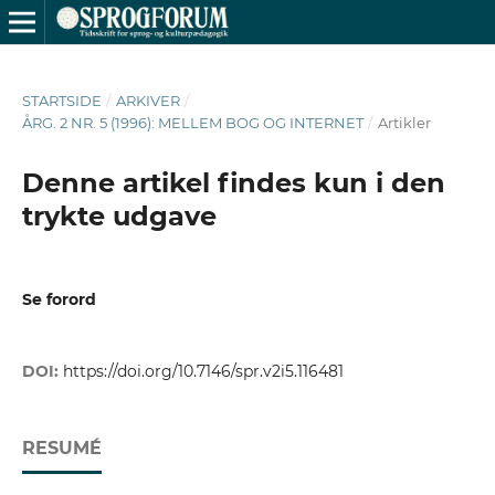
STARTSIDE
/
ARKIVER
/
ÅRG. 2 NR. 5 (1996): MELLEM BOG OG INTERNET
/
Artikler
Denne artikel findes kun i den
trykte udgave
Se forord
DOI:
https://doi.org/10.7146/spr.v2i5.116481
RESUMÉ