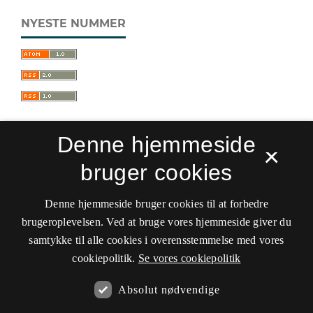
NYESTE NUMMER
Denne hjemmeside
×
bruger cookies
Sprogforum. Tidsskrift for sprog- og
kulturpædagogik
Denne hjemmeside bruger cookies til at forbedre
ISSN 0909-9328 (Trykt)
ISSN 1399-8617 (Online)
brugeroplevelsen. Ved at bruge vores hjemmeside giver du
samtykke til alle cookies i overensstemmelse med vores
Tilgængelighedserklæring
cookiepolitik.
Se vores cookiepolitik
Hostet af
Det Kgl. Bibliotek
Absolut nødvendige