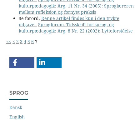
kulturpædagogik: Årg. 11 Nr. 34 (2005): Sproglæreren
mellem refleksion og fornyet praksis
Se forord,
Denne artikel findes kun i den trykte
udgave
,
Sprogforum. Tidsskrift for sprog- og
kulturpædagogik: Årg. 8 Nr. 22 (2002): Lytteforståelse
<<
<
2
3
4
5
6
7
SPROG
Dansk
English