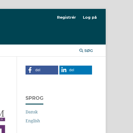
Registrér
Log på
SØG
del
del
SPROG
Dansk
English