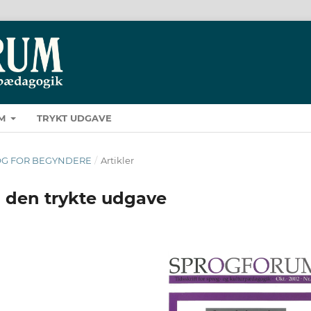
M
TRYKT UDGAVE
PROG FOR BEGYNDERE
/
Artikler
i den trykte udgave