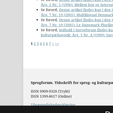
Årg. 2 Nr. 5 (1996): Mellem bog og Interne
Se forord,
Denne artikel findes kun i den
Årg. 7 Nr. 19 (2001): Multilingual Denmar
Se forord,
Denne artikel findes kun i den
Årg. 7 Nr. 19 (2001): Le Danemark Plurili
Se forord,
Indhold i Sprogforum findes ku
kulturpædagogik: Årg. 5 Nr. A (1999): Sp
1
2
3
4
5
6
7
>
>>
Sprogforum. Tidsskrift for sprog- og kulturp
ISSN 0909-9328 (Trykt)
ISSN 1399-8617 (Online)
Tilgængelighedserklæring