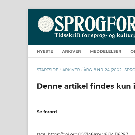
NYESTE
ARKIVER
MEDDELELSER
O
STARTSIDE
/
ARKIVER
/
ÅRG. 8 NR. 24 (2002): S
Denne artikel findes kun 
Se forord
DOI:
https://doi.org/10.7146/spr.v8i24.116297