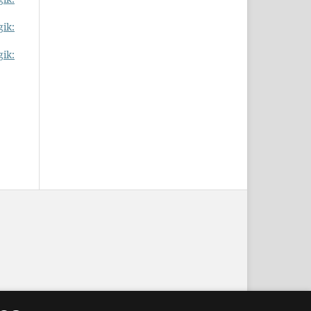
gik:
gik: