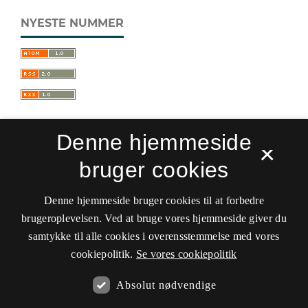
NYESTE NUMMER
Denne hjemmeside
×
bruger cookies
Sprogforum. Tidsskrift for sprog- og
kulturpædagogik
Denne hjemmeside bruger cookies til at forbedre
ISSN 0909-9328 (Trykt)
ISSN 1399-8617 (Online)
brugeroplevelsen. Ved at bruge vores hjemmeside giver du
samtykke til alle cookies i overensstemmelse med vores
Tilgængelighedserklæring
cookiepolitik.
Se vores cookiepolitik
Hostet af
Det Kgl. Bibliotek
Absolut nødvendige