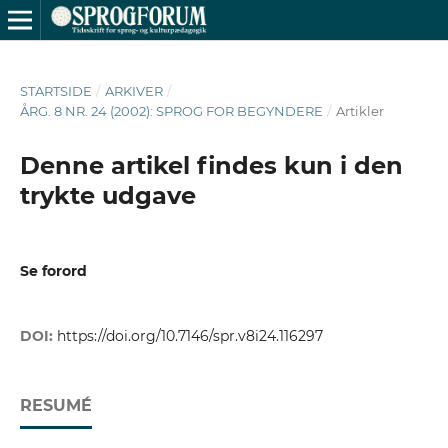
STARTSIDE
/
ARKIVER
/
ÅRG. 8 NR. 24 (2002): SPROG FOR BEGYNDERE
/
Artikler
Denne artikel findes kun i den
trykte udgave
Se forord
DOI:
https://doi.org/10.7146/spr.v8i24.116297
RESUMÉ