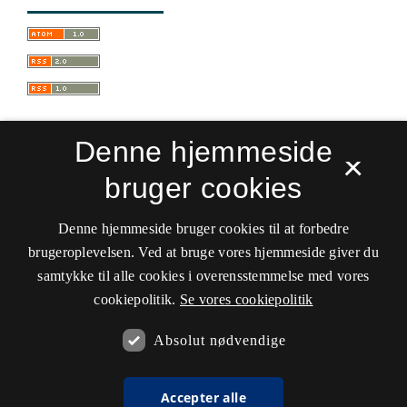
Denne hjemmeside
×
bruger cookies
Sprogforum. Tidsskrift for sprog- og
kulturpædagogik
Denne hjemmeside bruger cookies til at forbedre
ISSN 0909-9328 (Trykt)
ISSN 1399-8617 (Online)
brugeroplevelsen. Ved at bruge vores hjemmeside giver du
samtykke til alle cookies i overensstemmelse med vores
Tilgængelighedserklæring
cookiepolitik.
Se vores cookiepolitik
Hostet af
Det Kgl. Bibliotek
Absolut nødvendige
Accepter alle