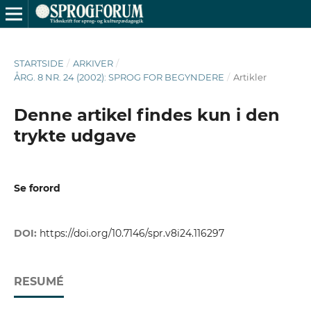
STARTSIDE
/
ARKIVER
/
ÅRG. 8 NR. 24 (2002): SPROG FOR BEGYNDERE
/
Artikler
Denne artikel findes kun i den
trykte udgave
Se forord
DOI:
https://doi.org/10.7146/spr.v8i24.116297
RESUMÉ