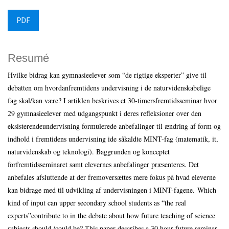
PDF
Resumé
Hvilke bidrag kan gymnasieelever som “de rigtige eksperter” give til
debatten om hvordanfremtidens undervisning i de naturvidenskabelige
fag skal/kan være? I artiklen beskrives et 30-timersfremtidsseminar hvor
29 gymnasieelever med udgangspunkt i deres refleksioner over den
eksisterendeundervisning formulerede anbefalinger til ændring af form og
indhold i fremtidens undervisning ide såkaldte MINT-fag (matematik, it,
naturvidenskab og teknologi). Baggrunden og konceptet
forfremtidsseminaret samt elevernes anbefalinger præsenteres. Det
anbefales afsluttende at der fremoversættes mere fokus på hvad eleverne
kan bidrage med til udvikling af undervisningen i MINT-fagene. Which
kind of input can upper secondary school students as “the real
experts”contribute to in the debate about how future teaching of science
subjects should /could be? This paper describes a 30 hour future seminar,