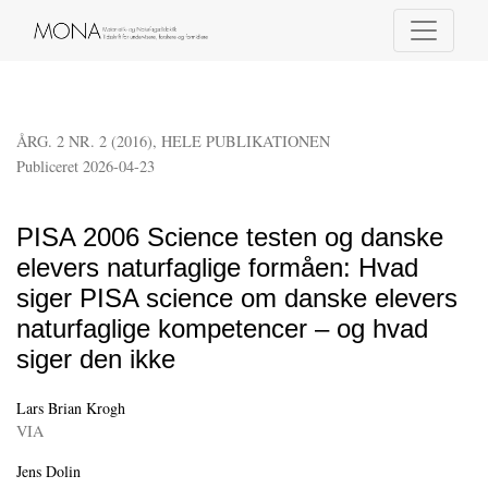
PISA 2006 Science testen og danske elevers naturfaglige formåen
ÅRG. 2 NR. 2 (2016)
,
HELE PUBLIKATIONEN
Publiceret 2026-04-23
PISA 2006 Science testen og danske
elevers naturfaglige formåen: Hvad
siger PISA science om danske elevers
naturfaglige kompetencer – og hvad
siger den ikke
Lars Brian Krogh
VIA
Jens Dolin