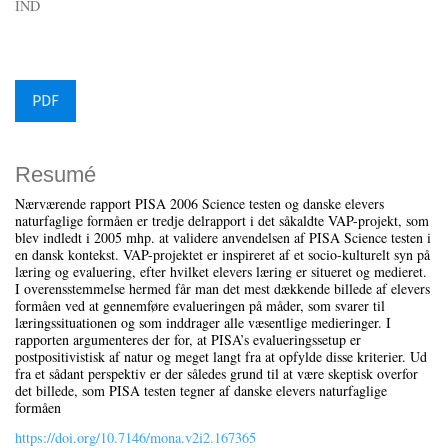
IND
PDF
Resumé
Nærværende rapport PISA 2006 Science testen og danske elevers
naturfaglige formåen er tredje delrapport i det såkaldte VAP-projekt, som
blev indledt i 2005 mhp. at validere anvendelsen af PISA Science testen i
en dansk kontekst. VAP-projektet er inspireret af et socio-kulturelt syn på
læring og evaluering, efter hvilket elevers læring er situeret og medieret.
I overensstemmelse hermed får man det mest dækkende billede af elevers
formåen ved at gennemføre evalueringen på måder, som svarer til
læringssituationen og som inddrager alle væsentlige medieringer. I
rapporten argumenteres der for, at PISA’s evalueringssetup er
postpositivistisk af natur og meget langt fra at opfylde disse kriterier. Ud
fra et sådant perspektiv er der således grund til at være skeptisk overfor
det billede, som PISA testen tegner af danske elevers naturfaglige
formåen
https://doi.org/10.7146/mona.v2i2.167365