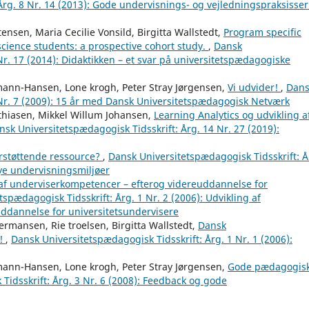
rg. 8 Nr. 14 (2013): Gode undervisnings- og vejledningspraksisser
ensen, Maria Cecilie Vonsild, Birgitta Wallstedt,
Program specific
science students: a prospective cohort study.
,
Dansk
Nr. 17 (2014): Didaktikken – et svar på universitetspædagogiske
hmann-Hansen, Lone krogh, Peter Stray Jørgensen,
Vi udvider!
,
Dans
 Nr. 7 (2009): 15 år med Dansk Universitetspædagogisk Netværk
thiasen, Mikkel Willum Johansen,
Learning Analytics og udvikling a
nsk Universitetspædagogisk Tidsskrift: Årg. 14 Nr. 27 (2019):
erstøttende ressource?
,
Dansk Universitetspædagogisk Tidsskrift: Å
nye undervisningsmiljøer
 af underviserkompetencer – efterog videreuddannelse for
spædagogisk Tidsskrift: Årg. 1 Nr. 2 (2006): Udvikling af
uddannelse for universitetsundervisere
ermansen, Rie troelsen, Birgitta Wallstedt,
Dansk
r!
,
Dansk Universitetspædagogisk Tidsskrift: Årg. 1 Nr. 1 (2006):
hmann-Hansen, Lone krogh, Peter Stray Jørgensen,
Gode pædagogis
Tidsskrift: Årg. 3 Nr. 6 (2008): Feedback og gode