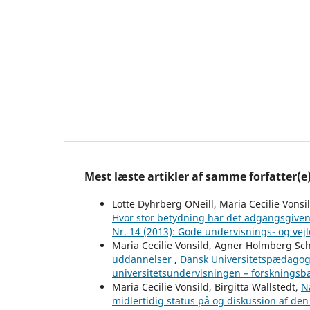
Mest læste artikler af samme forfatter(e
Lotte Dyhrberg ONeill, Maria Cecilie Vonsil
Hvor stor betydning har det adgangsgiv
Nr. 14 (2013): Gode undervisnings- og vej
Maria Cecilie Vonsild, Agner Holmberg Schi
uddannelser
,
Dansk Universitetspædagogisk
universitetsundervisningen – forskningsba
Maria Cecilie Vonsild, Birgitta Wallstedt,
N
midlertidig status på og diskussion af de