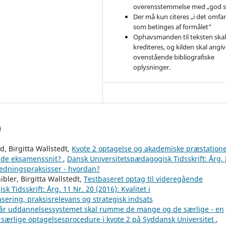
overensstemmelse med „god s
Der må kun citeres „i det omfa
som betinges af formålet“
Ophavsmanden til teksten ska
krediteres, og kilden skal angive
ovenstående bibliografiske
oplysninger.
)
d, Birgitta Wallstedt,
Kvote 2 optagelse og akademiske præstatione
ende eksamenssnit?
,
Dansk Universitetspædagogisk Tidsskrift: Årg. 
ledningspraksisser - hvordan?
bler, Birgitta Wallstedt,
Testbaseret optag til videregående
 Tidsskrift: Årg. 11 Nr. 20 (2016): Kvalitet i
sering, praksisrelevans og strategisk indsats
år uddannelsessystemet skal rumme de mange og de særlige - en
n særlige optagelsesprocedure i kvote 2 på Syddansk Universitet
,