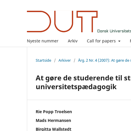
Nyeste nummer
Arkiv
Call for papers
Startside
/
Arkiver
/
Årg. 2 Nr. 4 (2007): At gøre d
At gøre de studerende til 
universitetspædagogik
Rie Popp Troelsen
Mads Hermansen
Birgitta Wallstedt