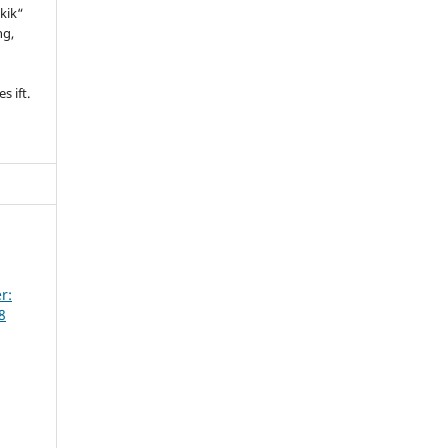
kik“
ng,
l
s ift.
r:
8