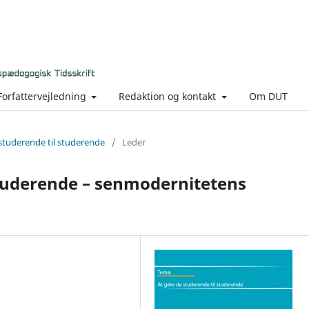
Forfattervejledning
Redaktion og kontakt
Om DUT
e studerende til studerende
/
Leder
studerende – senmodernitetens