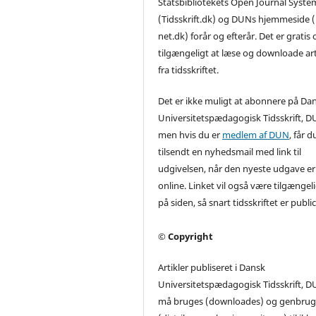
Statsbibliotekets Open Journal Syste
(Tidsskrift.dk) og DUNs hjemmeside
net.dk) forår og efterår. Det er gratis o
tilgængeligt at læse og downloade art
fra tidsskriftet.
Det er ikke muligt at abonnere på Da
Universitetspædagogisk Tidsskrift, D
men hvis du er
medlem af DUN
, får d
tilsendt en nyhedsmail med link til
udgivelsen, når den nyeste udgave er
online. Linket vil også være tilgængel
på siden, så snart tidsskriftet er publi
© Copyright
Artikler publiseret i Dansk
Universitetspædagogisk Tidsskrift, D
må bruges (downloades) og genbrug