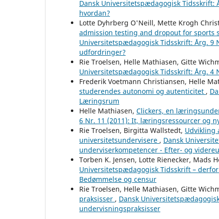
Dansk Universitetspædagogisk Tidsskrift: Å
hvordan?
Lotte Dyhrberg O'Neill, Mette Krogh Christ
admission testing and dropout for sports 
Universitetspædagogisk Tidsskrift: Årg. 9 
udfordringer?
Rie Troelsen, Helle Mathiasen, Gitte Wic
Universitetspædagogisk Tidsskrift: Årg. 4
Frederik Voetmann Christiansen, Helle Ma
studerendes autonomi og autenticitet
,
Da
Læringsrum
Helle Mathiasen,
Clickers, en læringsund
6 Nr. 11 (2011): It, læringsressourcer og 
Rie Troelsen, Birgitta Wallstedt,
Udvikling
universitetsundervisere
,
Dansk Universitet
underviserkompetencer - Efter- og videre
Torben K. Jensen, Lotte Rienecker, Mads H
Universitetspædagogisk Tidsskrift – derfo
Bedømmelse og censur
Rie Troelsen, Helle Mathiasen, Gitte Wic
praksisser
,
Dansk Universitetspædagogisk 
undervisningspraksisser