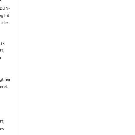
m
 (DUN-
g frit
ikler
nsk
UT,
u
igt her
ceret.
UT,
es