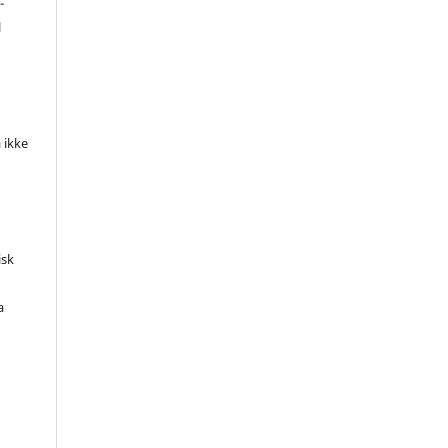
-
l
 ikke
isk
a