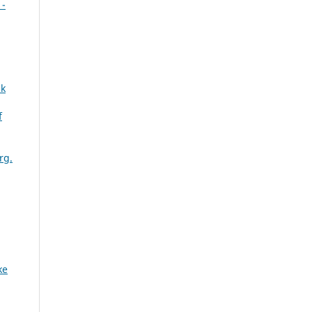
 -
k
f
rg.
ke