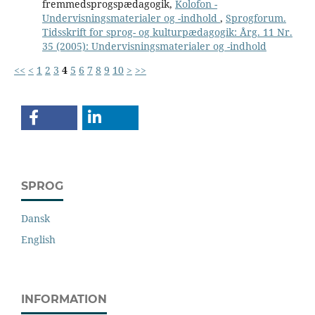
fremmedsprogspædagogik,
Kolofon -
Undervisningsmaterialer og -indhold
,
Sprogforum.
Tidsskrift for sprog- og kulturpædagogik: Årg. 11 Nr.
35 (2005): Undervisningsmaterialer og -indhold
<<
<
1
2
3
4
5
6
7
8
9
10
>
>>
SPROG
Dansk
English
INFORMATION