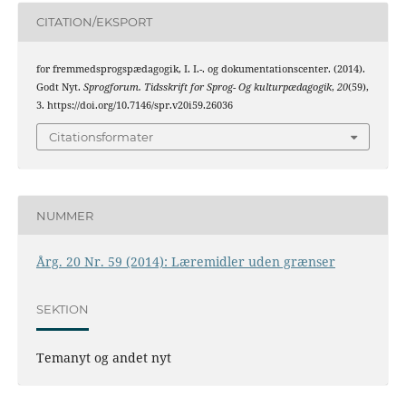
CITATION/EKSPORT
for fremmedsprogspædagogik, I. I.-. og dokumentationscenter. (2014).
Godt Nyt.
Sprogforum. Tidsskrift for Sprog- Og kulturpædagogik
,
20
(59),
3. https://doi.org/10.7146/spr.v20i59.26036
Citationsformater
NUMMER
Årg. 20 Nr. 59 (2014): Læremidler uden grænser
SEKTION
Temanyt og andet nyt