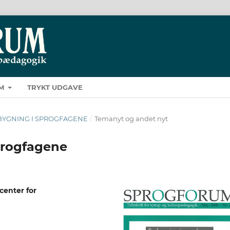
M
TRYKT UDGAVE
BROBYGNING I SPROGFAGENE
/
Temanyt og andet nyt
progfagene
enter for