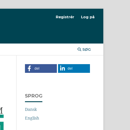
Registrér
Log på
SØG
del
del
SPROG
Dansk
English