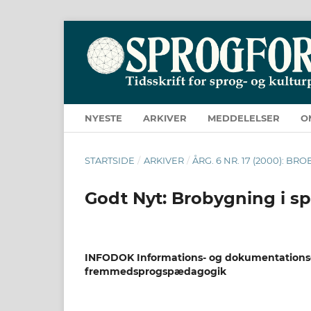
NYESTE
ARKIVER
MEDDELELSER
O
STARTSIDE
/
ARKIVER
/
ÅRG. 6 NR. 17 (2000): 
Godt Nyt: Brobygning i s
INFODOK Informations- og dokumentationsc
fremmedsprogspædagogik