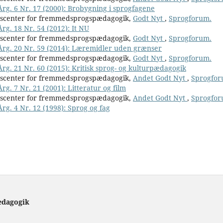
Årg. 6 Nr. 17 (2000): Brobygning i sprogfagene
nscenter for fremmedsprogspædagogik,
Godt Nyt
,
Sprogforum.
rg. 18 Nr. 54 (2012): It NU
nscenter for fremmedsprogspædagogik,
Godt Nyt
,
Sprogforum.
 Årg. 20 Nr. 59 (2014): Læremidler uden grænser
nscenter for fremmedsprogspædagogik,
Godt Nyt
,
Sprogforum.
Årg. 21 Nr. 60 (2015): Kritisk sprog- og kulturpædagogik
nscenter for fremmedsprogspædagogik,
Andet Godt Nyt
,
Sprogfor
rg. 7 Nr. 21 (2001): Litteratur og film
nscenter for fremmedsprogspædagogik,
Andet Godt Nyt
,
Sprogfor
Årg. 4 Nr. 12 (1998): Sprog og fag
ædagogik