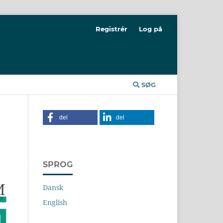
Registrér
Log på
SØG
del
del
SPROG
Dansk
English