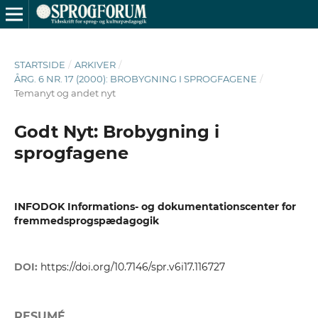
STARTSIDE
/
ARKIVER
/
ÅRG. 6 NR. 17 (2000): BROBYGNING I SPROGFAGENE
/
Temanyt og andet nyt
Godt Nyt: Brobygning i
sprogfagene
INFODOK Informations- og dokumentationscenter for
fremmedsprogspædagogik
DOI:
https://doi.org/10.7146/spr.v6i17.116727
RESUMÉ