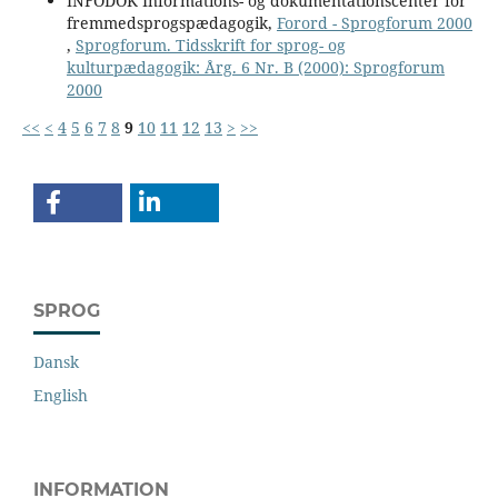
INFODOK Informations- og dokumentationscenter for
fremmedsprogspædagogik,
Forord - Sprogforum 2000
,
Sprogforum. Tidsskrift for sprog- og
kulturpædagogik: Årg. 6 Nr. B (2000): Sprogforum
2000
<<
<
4
5
6
7
8
9
10
11
12
13
>
>>
SPROG
Dansk
English
INFORMATION