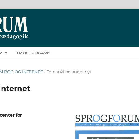
M
TRYKT UDGAVE
LLEM BOG OG INTERNET
/
Temanyt og andet nyt
Internet
enter for