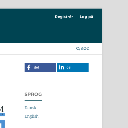
Registrér
Log på
SØG
del
del
SPROG
Dansk
English