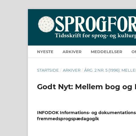
NYESTE
ARKIVER
MEDDELELSER
O
STARTSIDE
/
ARKIVER
/
ÅRG. 2 NR. 5 (1996): ME
Godt Nyt: Mellem bog og 
INFODOK Informations- og dokumentationsc
fremmedsprogspædagogik