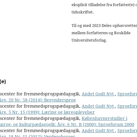
eksplicit tilladelse fra forfatter(e) 
tidsskriftet.
Til og med 2023 Deles ophavsrette
mellem forfatteren og Roskilde
Universitetsforlag.
(e)
nscenter for fremmedsprogspædagogik,
Andet Godt Nyt
,
Sprogfor
 Årg. 20 Nr. 58 (2014): Begyndersprog
nscenter for fremmedsprogspædagogik,
Andet Godt Nyt
,
Sprogfor
Årg. 5 Nr. 15 (1999): Læring og læreoplevelser
nscenter for fremmedsprogspædagogik,
Københavnerstudier i
 sprog- og kulturpædagogik: Årg. 6 Nr. B (2000): Sprogforum 2000
nscenter for fremmedsprogspædagogik,
Andet Godt Nyt
,
Sprogfor
 Årg. 18 Nr. 55 (2012): Verdensborger