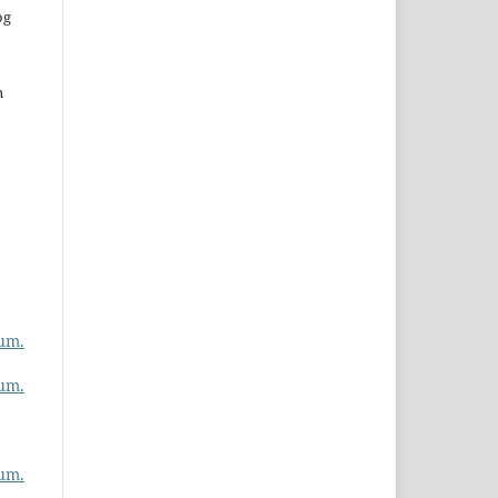
og
n
um.
um.
um.