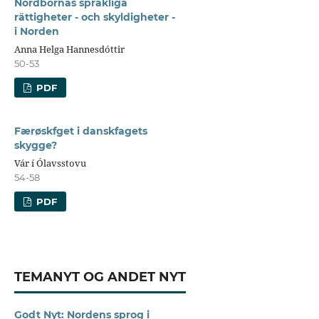
Nordbornas språkliga
rättigheter - och skyldigheter -
i Norden
Anna Helga Hannesdóttir
50-53
PDF
Færøskfget i danskfagets
skygge?
Vár í Ólavsstovu
54-58
PDF
TEMANYT OG ANDET NYT
Godt Nyt: Nordens sprog i