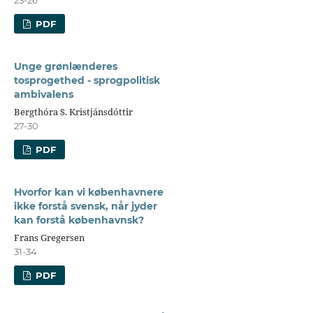
23-26
PDF
Unge grønlænderes
tosprogethed - sprogpolitisk
ambivalens
Bergthóra S. Kristjánsdóttir
27-30
PDF
Hvorfor kan vi københavnere
ikke forstå svensk, når jyder
kan forstå københavnsk?
Frans Gregersen
31-34
PDF