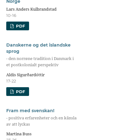
Norge
Lars Anders Kulbrandstad
10-16
PDF
Danskerne og det islandske
sprog
- den norrøne tradition i Danmark i
et postkolonialt perspektiv
Aldís Sigurðardóttir
17-22
PDF
Fram med svenskan!
- positiva erfarenheter och en känsla
av att lyckas
Martina Buss