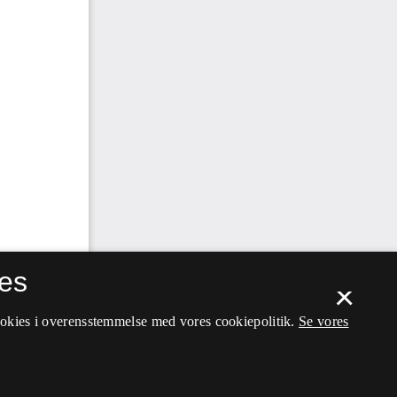
es
×
ookies i overensstemmelse med vores cookiepolitik.
Se vores