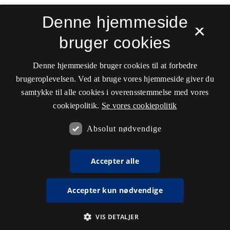
Denne hjemmeside
×
bruger cookies
Sprogforum. Tidsskrift for sprog- og
kulturpædagogik
Denne hjemmeside bruger cookies til at forbedre
ISSN 0909-9328 (Trykt)
ISSN 1399-8617 (Online)
brugeroplevelsen. Ved at bruge vores hjemmeside giver du
samtykke til alle cookies i overensstemmelse med vores
Tilgængelighedserklæring
cookiepolitik.
Se vores cookiepolitik
Hostet af
Det Kgl. Bibliotek
Absolut nødvendige
Accepter alle
Accepter kun nødvendige
VIS DETALJER