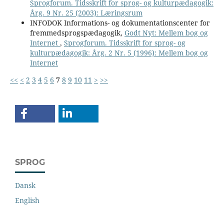
Sprogforum. Tidsskrift for sprog- og kulturpædagogik:
Årg. 9 Nr. 25 (2003): Læringsrum
INFODOK Informations- og dokumentationscenter for
fremmedsprogspædagogik,
Godt Nyt: Mellem bog og
Internet
,
Sprogforum. Tidsskrift for sprog- og
kulturpædagogik: Årg. 2 Nr. 5 (1996): Mellem bog og
Internet
<<
<
2
3
4
5
6
7
8
9
10
11
>
>>
SPROG
Dansk
English