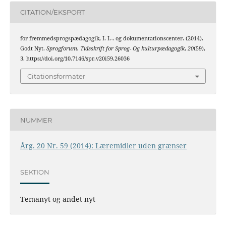
CITATION/EKSPORT
for fremmedsprogspædagogik, I. I.-. og dokumentationscenter. (2014).
Godt Nyt.
Sprogforum. Tidsskrift for Sprog- Og kulturpædagogik
,
20
(59),
3. https://doi.org/10.7146/spr.v20i59.26036
Citationsformater
NUMMER
Årg. 20 Nr. 59 (2014): Læremidler uden grænser
SEKTION
Temanyt og andet nyt