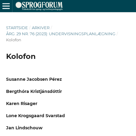
STARTSIDE
/
ARKIVER
/
ÅRG. 29 NR. 76 (2023): UNDERVISNINGSPLANLÆGNING
/
Kolofon
Kolofon
Susanne Jacobsen Pérez
Bergthóra Kristjánsdóttir
Karen Risager
Lone Krogsgaard Svarstad
Jan Lindschouw