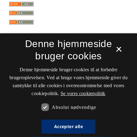
Denne hjemmeside
×
bruger cookies
Sprogforum. Tidsskrift for sprog- og
kulturpædagogik
Denne hjemmeside bruger cookies til at forbedre
ISSN 0909-9328 (Trykt)
ISSN 1399-8617 (Online)
brugeroplevelsen. Ved at bruge vores hjemmeside giver du
samtykke til alle cookies i overensstemmelse med vores
Tilgængelighedserklæring
cookiepolitik.
Se vores cookiepolitik
Hostet af
Det Kgl. Bibliotek
Absolut nødvendige
Accepter alle