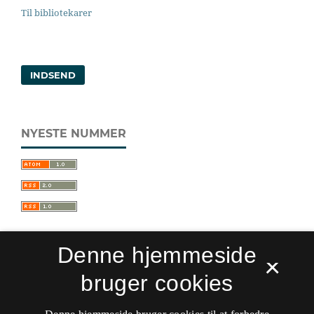
Til bibliotekarer
INDSEND
NYESTE NUMMER
Denne hjemmeside
×
bruger cookies
Sprogforum. Tidsskrift for sprog- og
kulturpædagogik