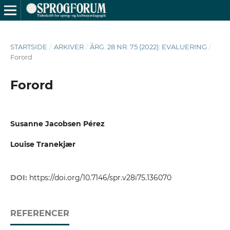
STARTSIDE
/
ARKIVER
/
ÅRG. 28 NR. 75 (2022): EVALUERING
/
Forord
Forord
Susanne Jacobsen Pérez
Louise Tranekjær
DOI:
https://doi.org/10.7146/spr.v28i75.136070
REFERENCER