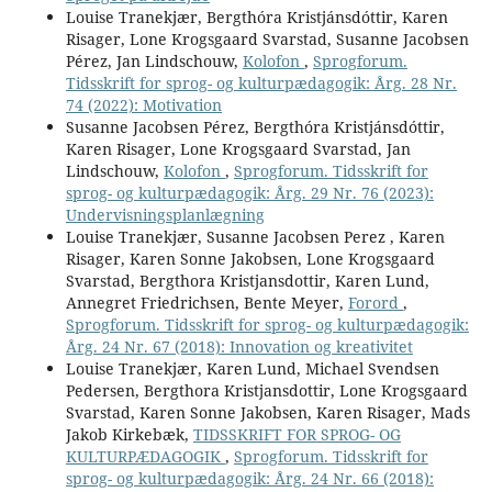
Louise Tranekjær, Bergthóra Kristjánsdóttir, Karen
Risager, Lone Krogsgaard Svarstad, Susanne Jacobsen
Pérez, Jan Lindschouw,
Kolofon
,
Sprogforum.
Tidsskrift for sprog- og kulturpædagogik: Årg. 28 Nr.
74 (2022): Motivation
Susanne Jacobsen Pérez, Bergthóra Kristjánsdóttir,
Karen Risager, Lone Krogsgaard Svarstad, Jan
Lindschouw,
Kolofon
,
Sprogforum. Tidsskrift for
sprog- og kulturpædagogik: Årg. 29 Nr. 76 (2023):
Undervisningsplanlægning
Louise Tranekjær, Susanne Jacobsen Perez , Karen
Risager, Karen Sonne Jakobsen, Lone Krogsgaard
Svarstad, Bergthora Kristjansdottir, Karen Lund,
Annegret Friedrichsen, Bente Meyer,
Forord
,
Sprogforum. Tidsskrift for sprog- og kulturpædagogik:
Årg. 24 Nr. 67 (2018): Innovation og kreativitet
Louise Tranekjær, Karen Lund, Michael Svendsen
Pedersen, Bergthora Kristjansdottir, Lone Krogsgaard
Svarstad, Karen Sonne Jakobsen, Karen Risager, Mads
Jakob Kirkebæk,
TIDSSKRIFT FOR SPROG- OG
KULTURPÆDAGOGIK
,
Sprogforum. Tidsskrift for
sprog- og kulturpædagogik: Årg. 24 Nr. 66 (2018):