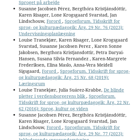
Sproget på arbejde
Susanne Jacobsen Pérez, Bergthóra Kristjánsdóttir,
Karen Risager, Lone Krogsgaard Svarstad, Jan
Lindschouw,
Forord
,
Sprogforum. Tidsskrift for
sprog- og kulturpædagogik: Årg. 29 Nr. 76 (2023):
Undervisningsplanlægning
Louise Tranekjær, Karen Risager, Lone Krogsgaard
Svarstad, Susanne Jacobsen Perez , Karen Sonne
Jakobsen, Bergthora Kristjansdottir, Petra Daryai-
Hansen, Susana Silvia Fernandez , Karen-Margrete
Frederiksen, Elina Maslo, Anna-Vera Meidell
Sigsgaard,
Forord
,
Sprogforum. Tidsskrift for sprog-
og kulturpædagogik: Årg. 25 Nr. 68 (2019):
Læringsrum
Louise Tranekjær, Julia Suárez-Krabbe,
De blinde
pletter i verdensborgerens blik
,
Sprogforum.
Tidsskrift for sprog- og kulturpædagogik: Årg. 22 Nr.
62 (2016): Sprog, kultur og viden
Susanne Jacobsen Pérez, Bergthóra Kristjánsdóttir,
Karen Risager, Lone Krogsgaard Svarstad, Jan
Lindschouw,
Forord
,
Sprogforum. Tidsskrift for
sprog- og kulturpædagogik: Årg. 29 Nr. 77 (2023):
Inkluderende sprogundervisning