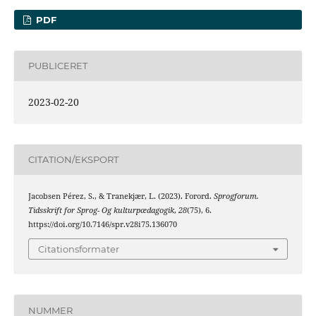
PDF
PUBLICERET
2023-02-20
CITATION/EKSPORT
Jacobsen Pérez, S., & Tranekjær, L. (2023). Forord.
Sprogforum.
Tidsskrift for Sprog- Og kulturpædagogik
,
28
(75), 6.
https://doi.org/10.7146/spr.v28i75.136070
Citationsformater
NUMMER