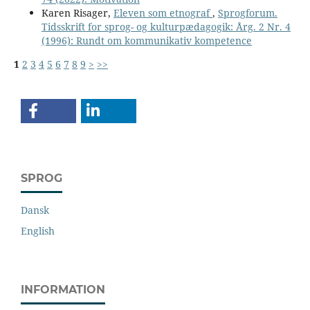
Karen Risager,
Eleven som etnograf
,
Sprogforum.
Tidsskrift for sprog- og kulturpædagogik: Årg. 2 Nr. 4
(1996): Rundt om kommunikativ kompetence
1
2
3
4
5
6
7
8
9
>
>>
SPROG
Dansk
English
INFORMATION