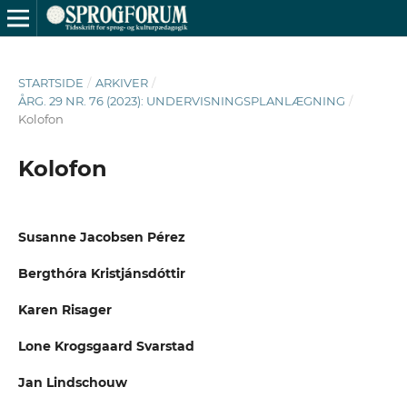
STARTSIDE
/
ARKIVER
/
ÅRG. 29 NR. 76 (2023): UNDERVISNINGSPLANLÆGNING
/
Kolofon
Kolofon
Susanne Jacobsen Pérez
Bergthóra Kristjánsdóttir
Karen Risager
Lone Krogsgaard Svarstad
Jan Lindschouw