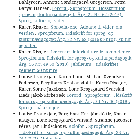
Dahlgreen, Annette Søndergaard Gregersen, Petra
Daryai-Hansen,
Forord
,
Sprogforum. Tidsskrift for
sprog- og kulturpædagogik: Årg. 22 Nr. 62 (2016):
Sprog, kultur og viden
Karen Risager,
Sprogfagene. Adgang til viden om
verden
,
Sprogforum. Tidsskrift for sprog- og
kulturpædagogik: Årg. 22 Nr. 62 (2016): Sprog, kultur
og viden
Karen Risager,
Lærerens interkulturelle kompetence
,
Sprogforum. Tidsskrift for sprog- og kulturpædagogik:
Årg. 16 Nr. 49-50 (2010): Jubilæum – tidsskriftet
gennem 50 numre
Louise Tranekjær, Karen Lund, Michael Svendsen
Pedersen, Bergthora Kristjansdottir, Karen Risager,
Karen Sonne Jakobsen, Lone Krogsgaard Svarstad,
Mads Jakob Kirkebæk,
Forord
,
Sprogforum. Tidsskrift
for sprog- og kulturpædagogik: Årg. 24 Nr. 66 (2018):
Sproget på arbejde
Louise Tranekjær, Bergthóra Kristjánsdóttir, Karen
Risager, Lone Krogsgaard Svarstad, Susanne Jacobsen
Pérez, Jan Lindschouw,
Kolofon
,
Sprogforum.
Tidsskrift for sprog- og kulturpædagogik: Årg. 28 Nr.
74 (2022): Motivation