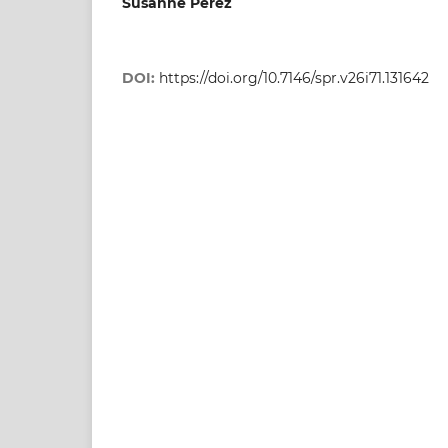
Susanne Pérez
DOI:
https://doi.org/10.7146/spr.v26i71.131642