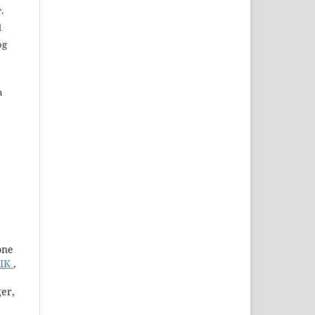
.
d
og
n
one
GIK
,
er,