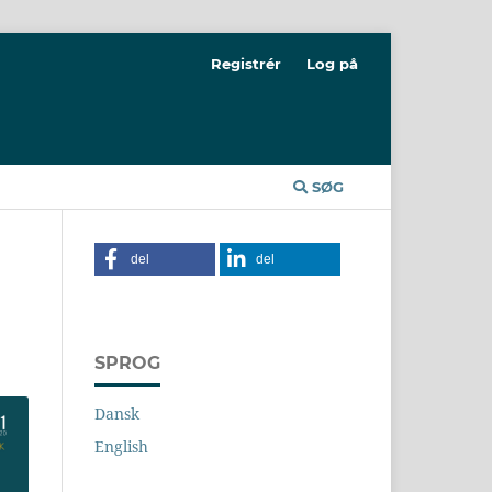
Registrér
Log på
SØG
del
del
SPROG
Dansk
English