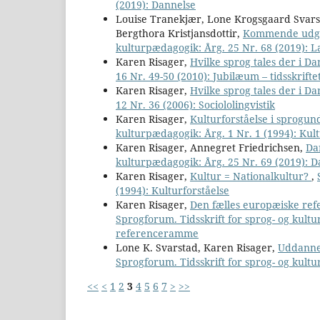
(2019): Dannelse
Louise Tranekjær, Lone Krogsgaard Svars
Bergthora Kristjansdottir,
Kommende udgi
kulturpædagogik: Årg. 25 Nr. 68 (2019): 
Karen Risager,
Hvilke sprog tales der i 
16 Nr. 49-50 (2010): Jubilæum – tidsskrif
Karen Risager,
Hvilke sprog tales der i 
12 Nr. 36 (2006): Sociololingvistik
Karen Risager,
Kulturforståelse i sprogu
kulturpædagogik: Årg. 1 Nr. 1 (1994): Kult
Karen Risager, Annegret Friedrichsen,
Da
kulturpædagogik: Årg. 25 Nr. 69 (2019): 
Karen Risager,
Kultur = Nationalkultur?
,
(1994): Kulturforståelse
Karen Risager,
Den fælles europæiske re
Sprogforum. Tidsskrift for sprog- og kult
referenceramme
Lone K. Svarstad, Karen Risager,
Uddannel
Sprogforum. Tidsskrift for sprog- og kult
<<
<
1
2
3
4
5
6
7
>
>>