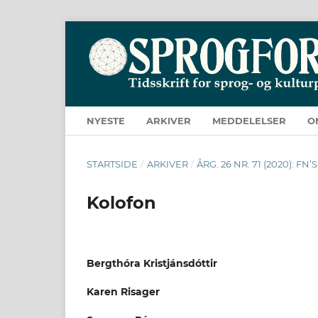
NYESTE
ARKIVER
MEDDELELSER
O
STARTSIDE
/
ARKIVER
/
ÅRG. 26 NR. 71 (2020): F
Kolofon
Bergthóra Kristjánsdóttir
Karen Risager