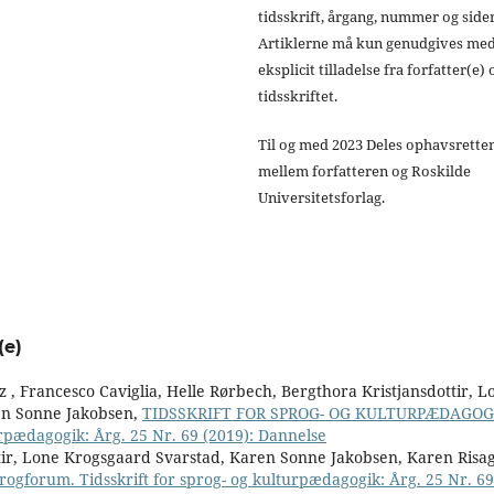
tidsskrift, årgang, nummer og sider
Artiklerne må kun genudgives me
eksplicit tilladelse fra forfatter(e) 
tidsskriftet.
Til og med 2023 Deles ophavsrette
mellem forfatteren og Roskilde
Universitetsforlag.
(e)
 , Francesco Caviglia, Helle Rørbech, Bergthora Kristjansdottir, L
en Sonne Jakobsen,
TIDSSKRIFT FOR SPROG- OG KULTURPÆDAGO
urpædagogik: Årg. 25 Nr. 69 (2019): Dannelse
tir, Lone Krogsgaard Svarstad, Karen Sonne Jakobsen, Karen Risag
rogforum. Tidsskrift for sprog- og kulturpædagogik: Årg. 25 Nr. 69