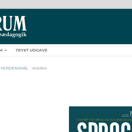
M
TRYKT UDGAVE
N’S VERDENSMÅL
/
Kolofon