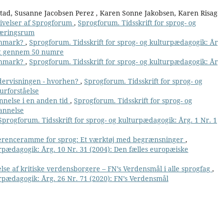
tad, Susanne Jacobsen Perez , Karen Sonne Jakobsen, Karen Risag
velser af Sprogforum
,
Sprogforum. Tidsskrift for sprog- og
Læringsrum
Danmark?
,
Sprogforum. Tidsskrift for sprog- og kulturpædagogik: År
tet gennem 50 numre
Danmark?
,
Sprogforum. Tidsskrift for sprog- og kulturpædagogik: År
ndervisningen - hvorhen?
,
Sprogforum. Tidsskrift for sprog- og
urforståelse
nnelse i en anden tid
,
Sprogforum. Tidsskrift for sprog- og
Dannelse
Sprogforum. Tidsskrift for sprog- og kulturpædagogik: Årg. 1 Nr. 1
ferenceramme for sprog: Et værktøj med begrænsninger
,
urpædagogik: Årg. 10 Nr. 31 (2004): Den fælles europæiske
se af kritiske verdensborgere – FN’s Verdensmål i alle sprogfag
,
urpædagogik: Årg. 26 Nr. 71 (2020): FN’s Verdensmål