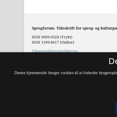
Sprogforum. Tidsskrift for sprog- og kulturp
ISSN 0909-9328 (Trykt)
ISSN 1399-8617 (Online)
Tilgængelighedserklæring
D
Hostet af
Det Kgl. Bibliotek
Denne hjemmeside bruger cookies til at forbedre brugerople