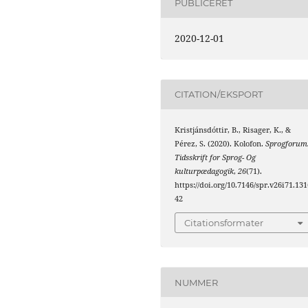
PUBLICERET
2020-12-01
CITATION/EKSPORT
Kristjánsdóttir, B., Risager, K., &
Pérez, S. (2020). Kolofon.
Sprogforum
Tidsskrift for Sprog- Og
kulturpædagogik
,
26
(71).
https://doi.org/10.7146/spr.v26i71.131
42
Citationsformater
NUMMER