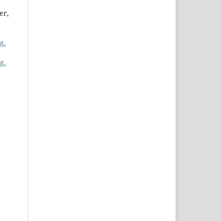
er,
g.
g.