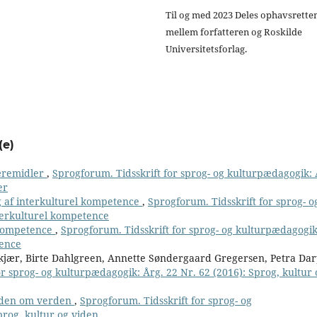
Til og med 2023 Deles ophavsrette
mellem forfatteren og Roskilde
Universitetsforlag.
(e)
læremidler
,
Sprogforum. Tidsskrift for sprog- og kulturpædagogik: 
er
 af interkulturel kompetence
,
Sprogforum. Tidsskrift for sprog- o
nterkulturel kompetence
 kompetence
,
Sprogforum. Tidsskrift for sprog- og kulturpædagogik
tence
jær, Birte Dahlgreen, Annette Søndergaard Gregersen, Petra Dar
or sprog- og kulturpædagogik: Årg. 22 Nr. 62 (2016): Sprog, kultur 
viden om verden
,
Sprogforum. Tidsskrift for sprog- og
prog, kultur og viden