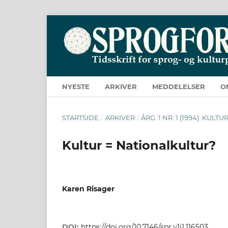
NYESTE
ARKIVER
MEDDELELSER
O
STARTSIDE
/
ARKIVER
/
ÅRG. 1 NR. 1 (1994): KUL
Kultur = Nationalkultur?
Karen Risager
DOI:
https://doi.org/10.7146/spr.v1i1.116503