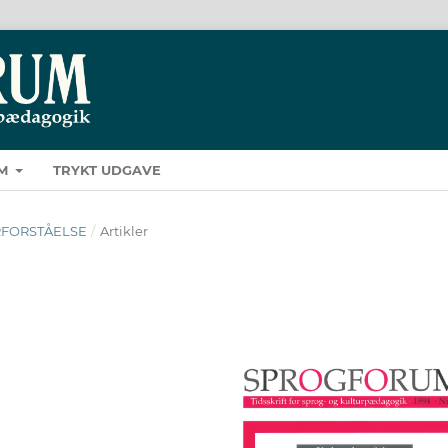
M
TRYKT UDGAVE
TURFORSTÅELSE
/
Artikler