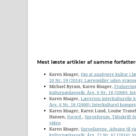
Mest læste artikler af samme forfatter
Karen Risager,
Om at analysere kultur i 
20 Nr. 59 (2014): Læremidler uden græns
Michael Byram, Karen Risager,
Evaluering
kulturpædagogik: Årg. 6 Nr. 18 (2000): I
Karen Risager,
Lærerens interkulturelle
Årg. 6 Nr. 18 (2000): Interkulturel kompe
Karen Risager, Karen Lund, Louise Tranek
Hansen,
Forord
,
Sprogforum. Tidsskrift f
viden
Karen Risager,
Sprogfagene. Adgang til 
kulturpædagogik: Årg. 22 Nr. 62 (2016): S