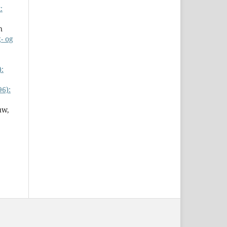
:
n
- og
):
96):
uw,