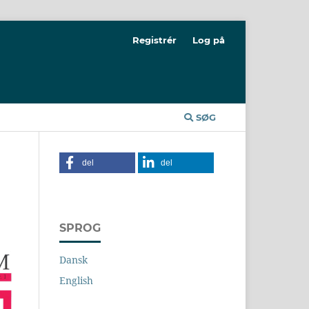
Registrér
Log på
SØG
del
del
SPROG
Dansk
English