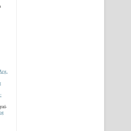
n
Årg.
g
:
yai-
og