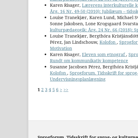
Karen Risager,
Lærerens interkulturelle
Årg. 16 Nr. 49-50 (2010): Jubilæum – tids
Louise Tranekjær, Karen Lund, Michael Sv
Sonne Jakobsen, Lone Krogsgaard Svarst
kulturpædagogik: Årg. 24 Nr. 66 (2018): S
Louise Tranekjær, Bergthóra Kristjánsdót
Pérez, Jan Lindschouw,
Kolofon
,
Sprogfor
Motivation
Karen Risager,
Eleven som etnograf
,
Spro
Rundt om kommunikativ kompetence
Susanne Jacobsen Pérez, Bergthóra Kristj
Kolofon
,
Sprogforum. Tidsskrift for sprog
Undervisningsplanlægning
1
2
3
4
5
6
>
>>
Sprogforum. Tidsskrift for sprog- og kulturp