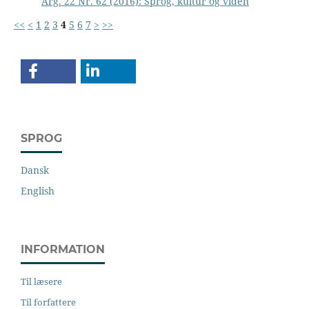
Årg. 22 Nr. 62 (2016): Sprog, kultur og viden
<<
<
1
2
3
4
5
6
7
>
>>
SPROG
Dansk
English
INFORMATION
Til læsere
Til forfattere