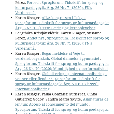
Pérez,
Forord
,
Sprogforum. Tidsskrift for sprog- og
kulturpædagogik: Årg. 26 Nr. 71 (2020): FN’s
Verdensmål
Karen Risager,
AILA-kongressen i Tokyo
,
Sprogforum. Tidsskrift for sprog- og kulturpædagogik:
Årg. 5 Nr. 15 (1999): Læring og læreoplevelser
Bergthóra Kristjánsdóttir, Karen Risager, Susanne
Pérez,
Andet nyt
,
Sprogforum. Tidsskrift for sprog- og
kulturpædagogik: Årg. 26 Nr. 71 (2020): FN’s
Verdensmål
Karen Risager,
Boganmeldelse af Veje til
verdensborgerskab. Global dannelse i gymnasiet
,
Sprogforum. Tidsskrift for sprog- og kulturpædagogik:
Årg. 26 Nr. 70 (2020): Mundtlighed og performativitet
Karen Risager,
Globalisering og internationalisering -
venner eller fjender?
,
Sprogforum. Tidsskrift for
sprog- og kulturpædagogik: Årg. 5 Nr. 13 (1999):
Internationalisering
Karen Risager, Paula González Gutiérrez, Cintia
Gutiérrez Godoy, Sandra María Skytte,
Asignaturas de
lengua: Acceso al conocimiento del mundo
,
Sprogforum. Tidsskrift for sprog- og kulturpædagogik: