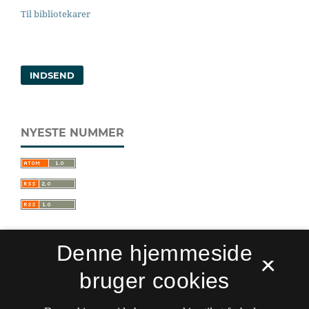
Til bibliotekarer
INDSEND
NYESTE NUMMER
Denne hjemmeside
×
bruger cookies
Sprogforum. Tidsskrift for sprog- og
kulturpædagogik