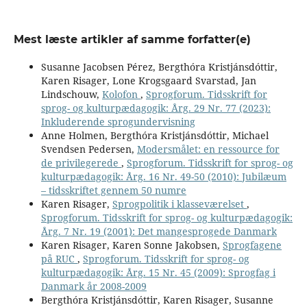
Mest læste artikler af samme forfatter(e)
Susanne Jacobsen Pérez, Bergthóra Kristjánsdóttir,
Karen Risager, Lone Krogsgaard Svarstad, Jan
Lindschouw,
Kolofon
,
Sprogforum. Tidsskrift for
sprog- og kulturpædagogik: Årg. 29 Nr. 77 (2023):
Inkluderende sprogundervisning
Anne Holmen, Bergthóra Kristjánsdóttir, Michael
Svendsen Pedersen,
Modersmålet: en ressource for
de privilegerede
,
Sprogforum. Tidsskrift for sprog- og
kulturpædagogik: Årg. 16 Nr. 49-50 (2010): Jubilæum
– tidsskriftet gennem 50 numre
Karen Risager,
Sprogpolitik i klasseværelset
,
Sprogforum. Tidsskrift for sprog- og kulturpædagogik:
Årg. 7 Nr. 19 (2001): Det mangesprogede Danmark
Karen Risager, Karen Sonne Jakobsen,
Sprogfagene
på RUC
,
Sprogforum. Tidsskrift for sprog- og
kulturpædagogik: Årg. 15 Nr. 45 (2009): Sprogfag i
Danmark år 2008-2009
Bergthóra Kristjánsdóttir, Karen Risager, Susanne