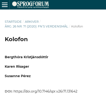
STARTSIDE
/
ARKIVER
/
ÅRG. 26 NR. 71 (2020): FN’S VERDENSMÅL
/
Kolofon
Kolofon
Bergthóra Kristjánsdóttir
Karen Risager
Susanne Pérez
DOI:
https://doi.org/10.7146/spr.v26i71.131642