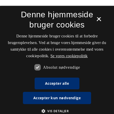
Denne hjemmeside
×
bruger cookies
Sprogforum. Tidsskrift for sprog- og
kulturpædagogik
Denne hjemmeside bruger cookies til at forbedre
ISSN 0909-9328 (Trykt)
ISSN 1399-8617 (Online)
brugeroplevelsen. Ved at bruge vores hjemmeside giver du
samtykke til alle cookies i overensstemmelse med vores
Tilgængelighedserklæring
cookiepolitik.
Se vores cookiepolitik
Hostet af
Det Kgl. Bibliotek
Absolut nødvendige
Accepter alle
Accepter kun nødvendige
VIS DETALJER