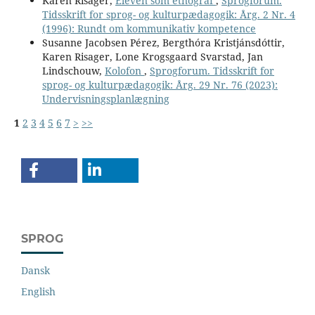
Karen Risager,
Eleven som etnograf
,
Sprogforum.
Tidsskrift for sprog- og kulturpædagogik: Årg. 2 Nr. 4
(1996): Rundt om kommunikativ kompetence
Susanne Jacobsen Pérez, Bergthóra Kristjánsdóttir,
Karen Risager, Lone Krogsgaard Svarstad, Jan
Lindschouw,
Kolofon
,
Sprogforum. Tidsskrift for
sprog- og kulturpædagogik: Årg. 29 Nr. 76 (2023):
Undervisningsplanlægning
1
2
3
4
5
6
7
>
>>
SPROG
Dansk
English