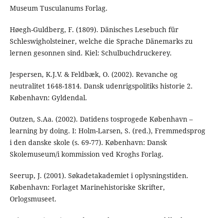
Museum Tusculanums Forlag.
Høegh-Guldberg, F. (1809). Dänisches Lesebuch für
Schleswigholsteiner, welche die Sprache Dänemarks zu
lernen gesonnen sind. Kiel: Schulbuchdruckerey.
Jespersen, K.J.V. & Feldbæk, O. (2002). Revanche og
neutralitet 1648-1814. Dansk udenrigspolitiks historie 2.
København: Gyldendal.
Outzen, S.Aa. (2002). Datidens tosprogede København –
learning by doing. I: Holm-Larsen, S. (red.), Fremmedsprog
i den danske skole (s. 69-77). København: Dansk
Skolemuseum/i kommission ved Kroghs Forlag.
Seerup, J. (2001). Søkadetakademiet i oplysningstiden.
København: Forlaget Marinehistoriske Skrifter,
Orlogsmuseet.