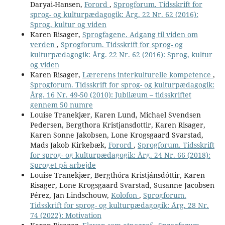
Daryai-Hansen,
Forord
,
Sprogforum. Tidsskrift for
sprog- og kulturpædagogik: Årg. 22 Nr. 62 (2016):
Sprog, kultur og viden
Karen Risager,
Sprogfagene. Adgang til viden om
verden
,
Sprogforum. Tidsskrift for sprog- og
kulturpædagogik: Årg. 22 Nr. 62 (2016): Sprog, kultur
og viden
Karen Risager,
Lærerens interkulturelle kompetence
,
Sprogforum. Tidsskrift for sprog- og kulturpædagogik:
Årg. 16 Nr. 49-50 (2010): Jubilæum – tidsskriftet
gennem 50 numre
Louise Tranekjær, Karen Lund, Michael Svendsen
Pedersen, Bergthora Kristjansdottir, Karen Risager,
Karen Sonne Jakobsen, Lone Krogsgaard Svarstad,
Mads Jakob Kirkebæk,
Forord
,
Sprogforum. Tidsskrift
for sprog- og kulturpædagogik: Årg. 24 Nr. 66 (2018):
Sproget på arbejde
Louise Tranekjær, Bergthóra Kristjánsdóttir, Karen
Risager, Lone Krogsgaard Svarstad, Susanne Jacobsen
Pérez, Jan Lindschouw,
Kolofon
,
Sprogforum.
Tidsskrift for sprog- og kulturpædagogik: Årg. 28 Nr.
74 (2022): Motivation