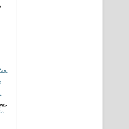
n
Årg.
g
:
yai-
og