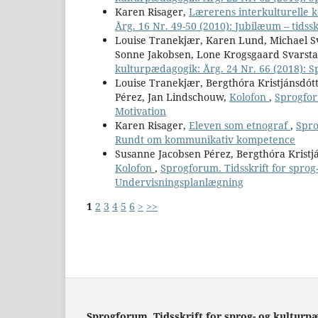
Karen Risager,
Lærerens interkulturelle
Årg. 16 Nr. 49-50 (2010): Jubilæum – tids
Louise Tranekjær, Karen Lund, Michael Sv
Sonne Jakobsen, Lone Krogsgaard Svarst
kulturpædagogik: Årg. 24 Nr. 66 (2018): S
Louise Tranekjær, Bergthóra Kristjánsdót
Pérez, Jan Lindschouw,
Kolofon
,
Sprogfor
Motivation
Karen Risager,
Eleven som etnograf
,
Spro
Rundt om kommunikativ kompetence
Susanne Jacobsen Pérez, Bergthóra Kristj
Kolofon
,
Sprogforum. Tidsskrift for sprog
Undervisningsplanlægning
1
2
3
4
5
6
>
>>
Sprogforum. Tidsskrift for sprog- og kulturp