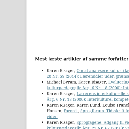
Mest læste artikler af samme forfatter
Karen Risager,
Om at analysere kultur i 
20 Nr. 59 (2014): Læremidler uden græns
Michael Byram, Karen Risager,
Evaluering
kulturpædagogik: Årg. 6 Nr. 18 (2000): I
Karen Risager,
Lærerens interkulturelle
Årg. 6 Nr. 18 (2000): Interkulturel kompe
Karen Risager, Karen Lund, Louise Tranek
Hansen,
Forord
,
Sprogforum. Tidsskrift f
viden
Karen Risager,
Sprogfagene. Adgang til 
kulturpædagogik: Årg. 22 Nr. 62 (2016): S