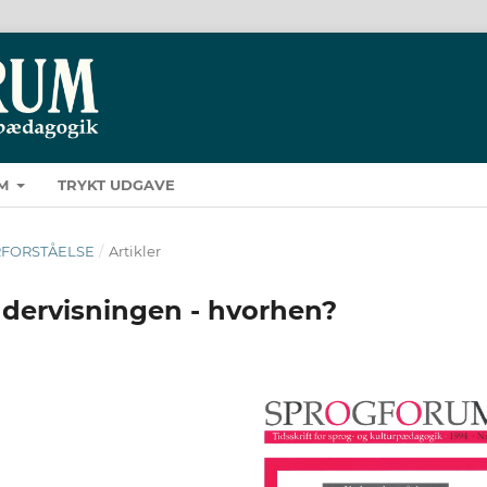
M
TRYKT UDGAVE
TURFORSTÅELSE
/
Artikler
ndervisningen - hvorhen?