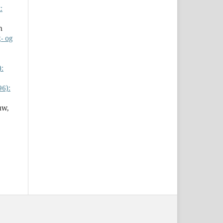
:
n
- og
):
96):
uw,