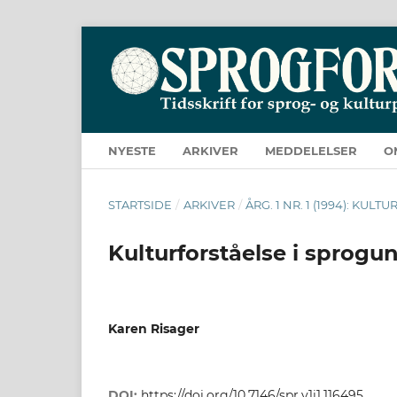
NYESTE
ARKIVER
MEDDELELSER
O
STARTSIDE
/
ARKIVER
/
ÅRG. 1 NR. 1 (1994): KUL
Kulturforståelse i sprogu
Karen Risager
DOI:
https://doi.org/10.7146/spr.v1i1.116495