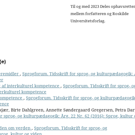
Til og med 2023 Deles ophavsrette
mellem forfatteren og Roskilde
Universitetsforlag.
(e)
læremidler
,
Sprogforum. Tidsskrift for sprog- og kulturpædagogik: 
er
 af interkulturel kompetence
,
Sprogforum. Tidsskrift for sprog- o
nterkulturel kompetence
 kompetence
,
Sprogforum. Tidsskrift for sprog- og kulturpædagogik
tence
jær, Birte Dahlgreen, Annette Søndergaard Gregersen, Petra Dar
or sprog- og kulturpædagogik: Årg. 22 Nr. 62 (2016): Sprog, kultur 
viden om verden
,
Sprogforum. Tidsskrift for sprog- og
prog, kultur og viden