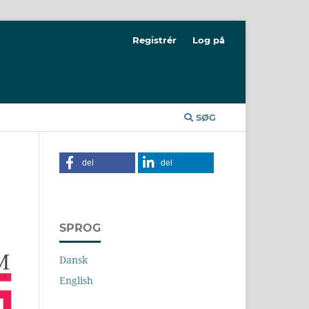
Registrér
Log på
SØG
del
del
SPROG
Dansk
English