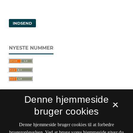
INDSEND
NYESTE NUMMER
Denne hjemmeside
×
bruger cookies
Sprogforum. Tidsskrift for sprog- og
kulturpædagogik
Denne hjemmeside bruger cookies til at forbedre
ISSN 0909-9328 (Trykt)
ISSN 1399-8617 (Online)
brugeroplevelsen. Ved at bruge vores hjemmeside giver du