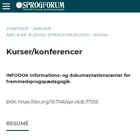
STARTSIDE
/
ARKIVER
/
ÅRG. 6 NR. B (2000): SPROGFORUM 2000
/
Artikler
Kurser/konferencer
INFODOK Informations- og dokumentationscenter for
fremmedsprogspædagogik
DOI:
https://doi.org/10.7146/spr.v6iB.117255
RESUMÉ