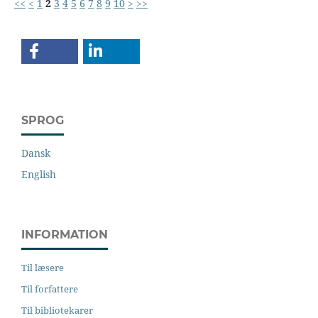
<<
<
1
2
3
4
5
6
7
8
9
10
>
>>
SPROG
Dansk
English
INFORMATION
Til læsere
Til forfattere
Til bibliotekarer