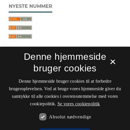
NYESTE NUMMER
Denne hjemmeside
×
bruger cookies
Sprogforum. Tidsskrift for sprog- og
kulturpædagogik
Denne hjemmeside bruger cookies til at forbedre
ISSN 0909-9328 (Trykt)
ISSN 1399-8617 (Online)
brugeroplevelsen. Ved at bruge vores hjemmeside giver du
samtykke til alle cookies i overensstemmelse med vores
Tilgængelighedserklæring
cookiepolitik.
Se vores cookiepolitik
Hostet af
Det Kgl. Bibliotek
Absolut nødvendige