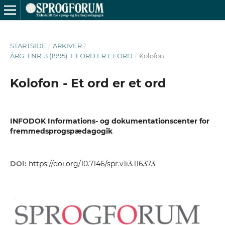
STARTSIDE
/
ARKIVER
/
ÅRG. 1 NR. 3 (1995): ET ORD ER ET ORD
/
Kolofon
Kolofon - Et ord er et ord
INFODOK Informations- og dokumentationscenter for
fremmedsprogspædagogik
DOI:
https://doi.org/10.7146/spr.v1i3.116373