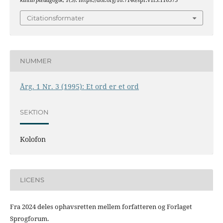
kulturpædagogik
,
1
(3). https://doi.org/10.7146/spr.v1i3.116373
Citationsformater
NUMMER
Årg. 1 Nr. 3 (1995): Et ord er et ord
SEKTION
Kolofon
LICENS
Fra 2024 deles ophavsretten mellem forfatteren og Forlaget
Sprogforum.