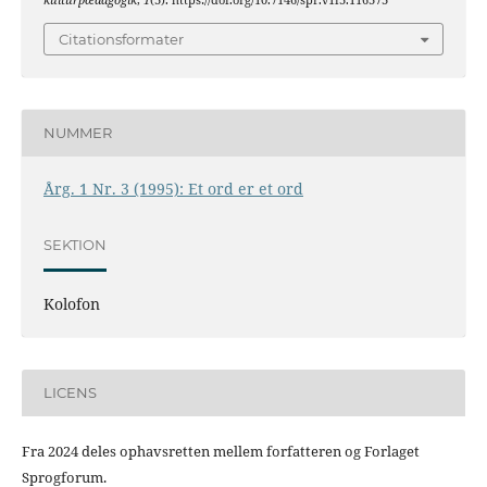
kulturpædagogik
,
1
(3). https://doi.org/10.7146/spr.v1i3.116373
Citationsformater
NUMMER
Årg. 1 Nr. 3 (1995): Et ord er et ord
SEKTION
Kolofon
LICENS
Fra 2024 deles ophavsretten mellem forfatteren og Forlaget
Sprogforum.