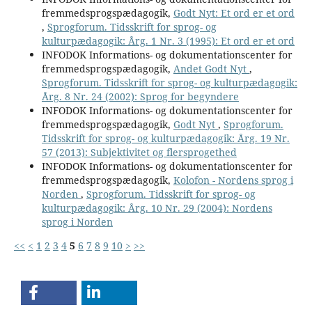
fremmedsprogspædagogik,
Godt Nyt: Et ord er et ord
,
Sprogforum. Tidsskrift for sprog- og
kulturpædagogik: Årg. 1 Nr. 3 (1995): Et ord er et ord
INFODOK Informations- og dokumentationscenter for
fremmedsprogspædagogik,
Andet Godt Nyt
,
Sprogforum. Tidsskrift for sprog- og kulturpædagogik:
Årg. 8 Nr. 24 (2002): Sprog for begyndere
INFODOK Informations- og dokumentationscenter for
fremmedsprogspædagogik,
Godt Nyt
,
Sprogforum.
Tidsskrift for sprog- og kulturpædagogik: Årg. 19 Nr.
57 (2013): Subjektivitet og flersprogethed
INFODOK Informations- og dokumentationscenter for
fremmedsprogspædagogik,
Kolofon - Nordens sprog i
Norden
,
Sprogforum. Tidsskrift for sprog- og
kulturpædagogik: Årg. 10 Nr. 29 (2004): Nordens
sprog i Norden
<<
<
1
2
3
4
5
6
7
8
9
10
>
>>