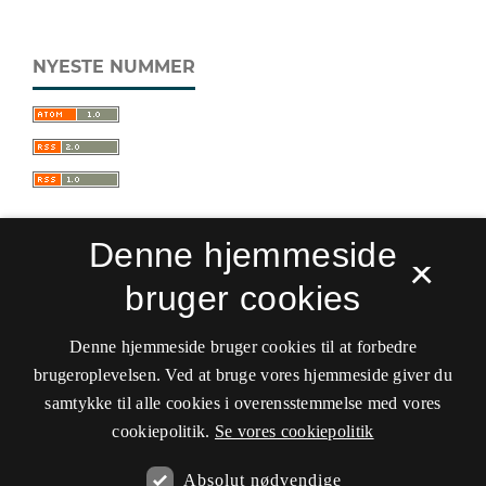
NYESTE NUMMER
Denne hjemmeside
×
bruger cookies
Sprogforum. Tidsskrift for sprog- og
kulturpædagogik
Denne hjemmeside bruger cookies til at forbedre
ISSN 0909-9328 (Trykt)
ISSN 1399-8617 (Online)
brugeroplevelsen. Ved at bruge vores hjemmeside giver du
samtykke til alle cookies i overensstemmelse med vores
Tilgængelighedserklæring
cookiepolitik.
Se vores cookiepolitik
Hostet af
Det Kgl. Bibliotek
Absolut nødvendige