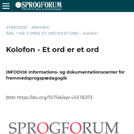
STARTSIDE
/
ARKIVER
/
ÅRG. 1 NR. 3 (1995): ET ORD ER ET ORD
/
Kolofon
Kolofon - Et ord er et ord
INFODOK Informations- og dokumentationscenter for
fremmedsprogspædagogik
DOI:
https://doi.org/10.7146/spr.v1i3.116373