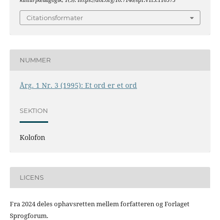
kulturpædagogik
,
1
(3). https://doi.org/10.7146/spr.v1i3.116373
Citationsformater
NUMMER
Årg. 1 Nr. 3 (1995): Et ord er et ord
SEKTION
Kolofon
LICENS
Fra 2024 deles ophavsretten mellem forfatteren og Forlaget
Sprogforum.