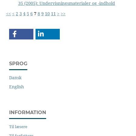
35 (2005): Undervisningsmaterialer og -indhold
<<
<
2
3
4
5
6
7
8
9
10
11
>
>>
SPROG
Dansk
English
INFORMATION
Til læsere
Til forfattere