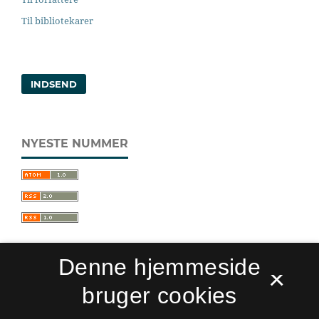
Til bibliotekarer
INDSEND
NYESTE NUMMER
Denne hjemmeside
×
bruger cookies
Sprogforum. Tidsskrift for sprog- og
kulturpædagogik