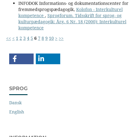
INFODOK Informations- og dokumentationscenter for
fremmedsprogspædagogik,
Kolofon - Interkulturel
kompetence
,
Sprogforum. Tidsskrift for sprog- og
kulturpædagogik: Årg. 6 Nr. 18 (2000): Interkulturel
kompetence
<<
<
1
2
3
4
5
6
7
8
9
10
>
>>
SPROG
Dansk
English