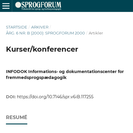
STARTSIDE
/
ARKIVER
/
ÅRG. 6 NR. B (2000): SPROGFORUM 2000
/
Artikler
Kurser/konferencer
INFODOK Informations- og dokumentationscenter for
fremmedsprogspædagogik
DOI:
https://doi.org/10.7146/spr.v6iB.117255
RESUMÉ