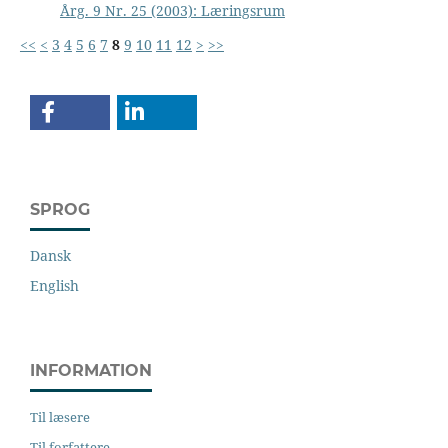
Årg. 9 Nr. 25 (2003): Læringsrum
<<
<
3
4
5
6
7
8
9
10
11
12
>
>>
SPROG
Dansk
English
INFORMATION
Til læsere
Til forfattere