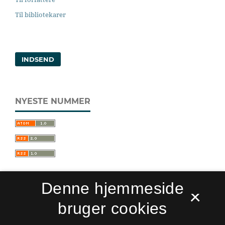
Til bibliotekarer
INDSEND
NYESTE NUMMER
Denne hjemmeside
×
bruger cookies
Sprogforum. Tidsskrift for sprog- og
kulturpædagogik