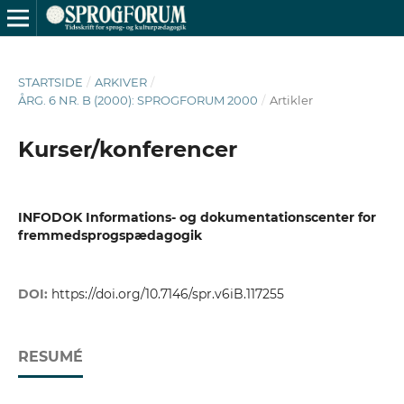
STARTSIDE
/
ARKIVER
/
ÅRG. 6 NR. B (2000): SPROGFORUM 2000
/
Artikler
Kurser/konferencer
INFODOK Informations- og dokumentationscenter for
fremmedsprogspædagogik
DOI:
https://doi.org/10.7146/spr.v6iB.117255
RESUMÉ