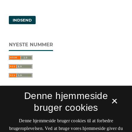
INDSEND
NYESTE NUMMER
Denne hjemmeside
×
bruger cookies
Sprogforum. Tidsskrift for sprog- og
kulturpædagogik
Denne hjemmeside bruger cookies til at forbedre
ISSN 0909-9328 (Trykt)
ISSN 1399-8617 (Online)
brugeroplevelsen. Ved at bruge vores hjemmeside giver du