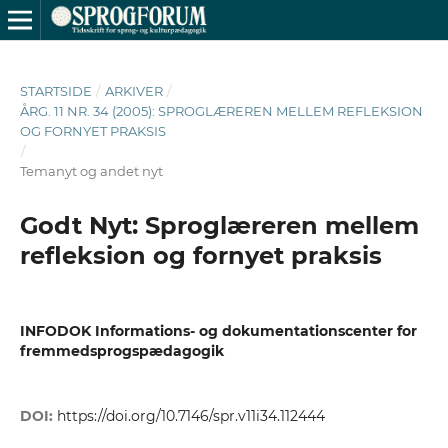
STARTSIDE
/
ARKIVER
/
ÅRG. 11 NR. 34 (2005): SPROGLÆREREN MELLEM REFLEKSION
OG FORNYET PRAKSIS
/
Temanyt og andet nyt
Godt Nyt: Sproglæreren mellem
refleksion og fornyet praksis
INFODOK Informations- og dokumentationscenter for
fremmedsprogspædagogik
DOI:
https://doi.org/10.7146/spr.v11i34.112444