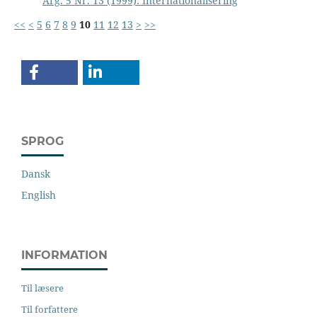
Årg. 5 Nr. 13 (1999): Internationalisering
<<
<
5
6
7
8
9
10
11
12
13
>
>>
SPROG
Dansk
English
INFORMATION
Til læsere
Til forfattere