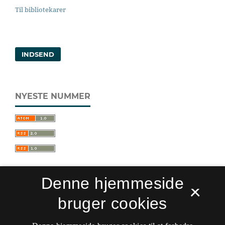
Til bibliotekarer
INDSEND
NYESTE NUMMER
Denne hjemmeside
×
bruger cookies
Sprogforum. Tidsskrift for sprog- og
kulturpædagogik