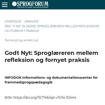
STARTSIDE
/
ARKIVER
/
ÅRG. 11 NR. 34 (2005): SPROGLÆREREN MELLEM REFLEKSION
OG FORNYET PRAKSIS
/
Temanyt og andet nyt
Godt Nyt: Sproglæreren mellem
refleksion og fornyet praksis
INFODOK Informations- og dokumentationscenter for
fremmedsprogspædagogik
DOI:
https://doi.org/10.7146/spr.v11i34.112444