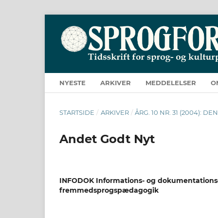
NYESTE
ARKIVER
MEDDELELSER
O
STARTSIDE
/
ARKIVER
/
ÅRG. 10 NR. 31 (2004):
Andet Godt Nyt
INFODOK Informations- og dokumentationsc
fremmedsprogspædagogik