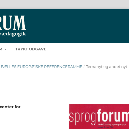
M
TRYKT UDGAVE
 DEN FÆLLES EUROPÆISKE REFERENCERAMME
/
Temanyt og andet nyt
enter for