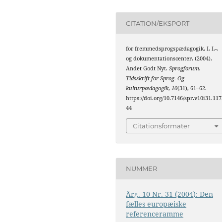
CITATION/EKSPORT
for fremmedsprogspædagogik, I. I.-.
og dokumentationscenter. (2004).
Andet Godt Nyt.
Sprogforum.
Tidsskrift for Sprog- Og
kulturpædagogik
,
10
(31), 61–62.
https://doi.org/10.7146/spr.v10i31.117
44
Citationsformater
NUMMER
Årg. 10 Nr. 31 (2004): Den
fælles europæiske
referenceramme