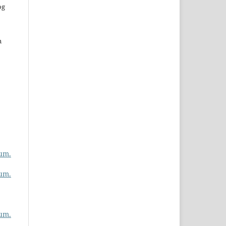
og
n
um.
um.
um.