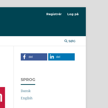
Registrér
Log på
SØG
del
del
SPROG
Dansk
English