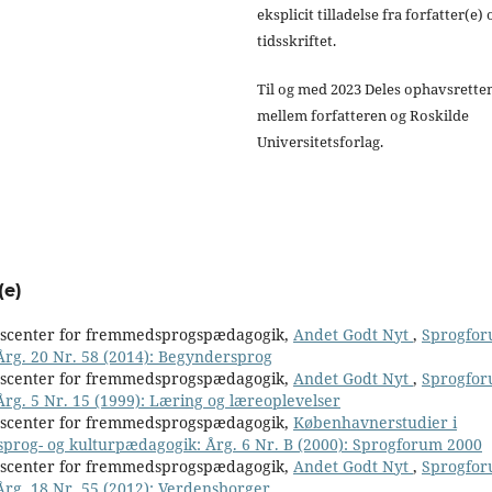
eksplicit tilladelse fra forfatter(e) 
tidsskriftet.
Til og med 2023 Deles ophavsrette
mellem forfatteren og Roskilde
Universitetsforlag.
(e)
nscenter for fremmedsprogspædagogik,
Andet Godt Nyt
,
Sprogfor
 Årg. 20 Nr. 58 (2014): Begyndersprog
nscenter for fremmedsprogspædagogik,
Andet Godt Nyt
,
Sprogfor
Årg. 5 Nr. 15 (1999): Læring og læreoplevelser
nscenter for fremmedsprogspædagogik,
Københavnerstudier i
 sprog- og kulturpædagogik: Årg. 6 Nr. B (2000): Sprogforum 2000
nscenter for fremmedsprogspædagogik,
Andet Godt Nyt
,
Sprogfor
 Årg. 18 Nr. 55 (2012): Verdensborger