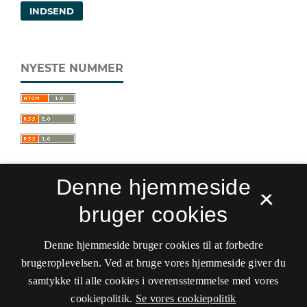
INDSEND
NYESTE NUMMER
Denne hjemmeside
×
bruger cookies
Sprogforum. Tidsskrift for sprog- og
kulturpædagogik
Denne hjemmeside bruger cookies til at forbedre
ISSN 0909-9328 (Trykt)
ISSN 1399-8617 (Online)
brugeroplevelsen. Ved at bruge vores hjemmeside giver du
samtykke til alle cookies i overensstemmelse med vores
Tilgængelighedserklæring
cookiepolitik.
Se vores cookiepolitik
Hostet af
Det Kgl. Bibliotek