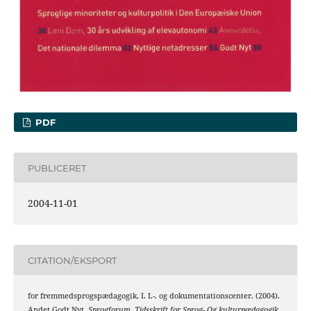
PDF
PUBLICERET
2004-11-01
CITATION/EKSPORT
for fremmedsprogspædagogik, I. I.-. og dokumentationscenter. (2004).
Andet Godt Nyt.
Sprogforum. Tidsskrift for Sprog- Og kulturpædagogik
,