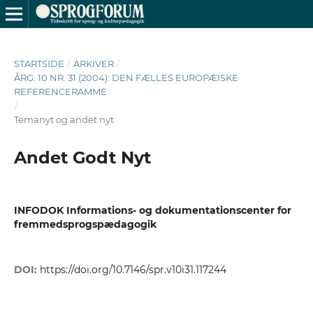
STARTSIDE
/
ARKIVER
/
ÅRG. 10 NR. 31 (2004): DEN FÆLLES EUROPÆISKE
REFERENCERAMME
/
Temanyt og andet nyt
Andet Godt Nyt
INFODOK Informations- og dokumentationscenter for
fremmedsprogspædagogik
DOI:
https://doi.org/10.7146/spr.v10i31.117244