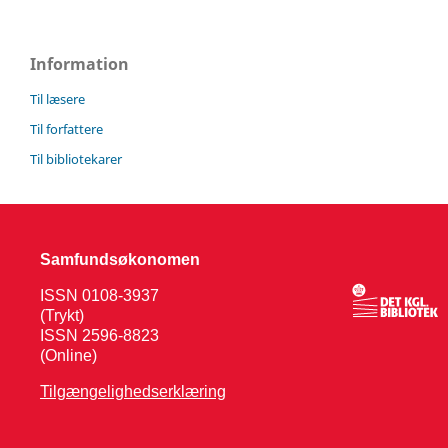
Information
Til læsere
Til forfattere
Til bibliotekarer
Samfundsøkonomen
ISSN 0108-3937
(Trykt)
ISSN 2596-8823
(Online)
Tilgængelighedserklæring