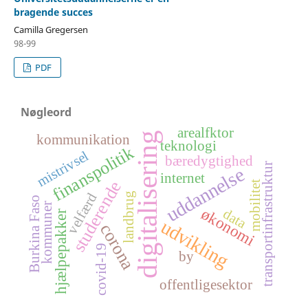
bragende succes
Camilla Gregersen
98-99
PDF
Nøgleord
arealfktor
digitalisering
kommunikation
teknologi
finanspolitik
mistrivsel
bæredygtighed
transportinfrastruktur
uddannelse
internet
studerende
mobilitet
landbrug
velfærd
Burkina Faso
kommuner
økonomi
data
hjælpepakker
udvikling
corona
covid-19
by
offentligesektor