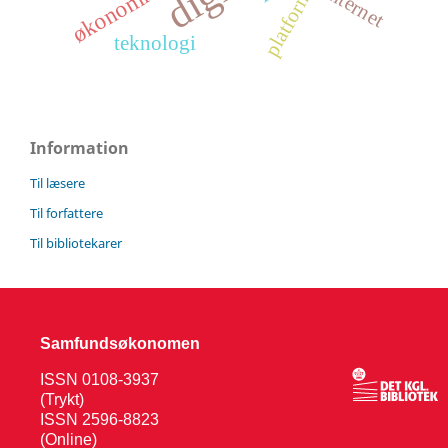
platforme
internet
økonomi
teknologi
Information
Til læsere
Til forfattere
Til bibliotekarer
Samfundsøkonomen
ISSN 0108-3937
(Trykt)
ISSN 2596-8823
(Online)