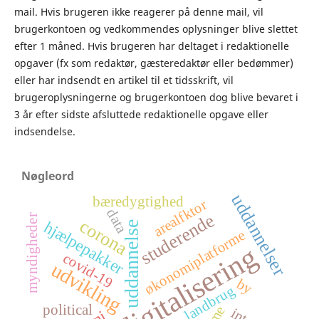
mail. Hvis brugeren ikke reagerer på denne mail, vil
brugerkontoen og vedkommendes oplysninger blive slettet
efter 1 måned. Hvis brugeren har deltaget i redaktionelle
opgaver (fx som redaktør, gæsteredaktør eller bedømmer)
eller har indsendt en artikel til et tidsskrift, vil
brugeroplysningerne og brugerkontoen dog blive bevaret i
3 år efter sidste afsluttede redaktionelle opgave eller
indsendelse.
Nøgleord
uddannelser
bæredygtighed
arealfktor
data
studerende
myndigheder
corona
hjælpepakker
uddannelse
økonomiplatforme
digitalisering
covid-19
udvikling
by
landbrug
political