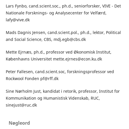
Lars Fynbo, cand.scient.soc., ph.d., seniorforsker, VIVE - Det
Nationale Forsknings- og Analysecenter for Velfærd,
lafy@vive.dk
Mads Dagnis Jensen, cand.scient.pol., ph.d., lektor, Political
and Social Science, CBS, mdj.egb@cbs.dk
Mette Ejrnæs, ph.d., professor ved Økonomisk Institut,
Københavns Universitet mette.ejrnes@econ.ku.dk
Peter Fallesen, cand.scient.soc, forskningsprofessor ved
Rockwool Fonden pf@rff.dk
Sine Nørholm Just, kandidat i retorik, professor, Institut for
Kommunikation og Humanistisk Videnskab, RUC,
sinejust@ruc.dk
Nøgleord