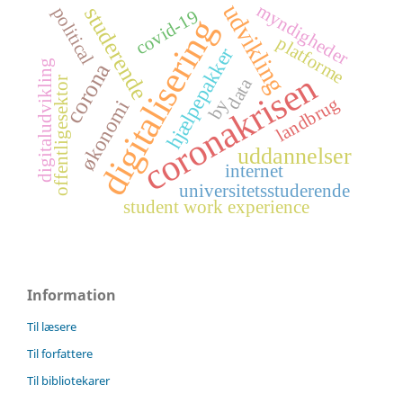
udvikling
myndigheder
studerende
political
covid-19
digitalisering
platforme
hjælpepakker
digitaludvikling
corona
coronakrisen
data
offentligesektor
landbrug
by
økonomi
uddannelser
internet
universitetsstuderende
student work experience
Information
Til læsere
Til forfattere
Til bibliotekarer