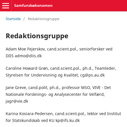
Samfundsøkonomen
Startside
/
Redaktionsgruppe
Redaktionsgruppe
Adam Moe Fejerskov, cand.scient.pol., seniorforsker ved
DIIS admo@diis.dk
Caroline Howard Grøn, cand.scient.pol., ph.d., Teamleder,
Styrelsen for Undervisning og Kvalitet, cg@ps.au.dk
Jane Greve, cand.polit, ph.d., professor MSO, VIVE - Det
Nationale Forsknings- og Analysecenter for Velfærd,
jagr@vie.dk
Karina Kosiara-Pedersen, cand.scient.pol., lektor ved Institut
for Statskundskab ved KU kp@ifs.ku.dk