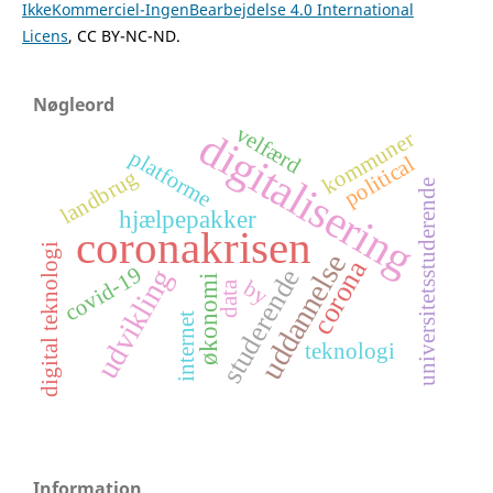
IkkeKommerciel-IngenBearbejdelse 4.0 International
Licens
, CC BY-NC-ND.
Nøgleord
velfærd
digitalisering
kommuner
platforme
political
landbrug
universitetsstuderende
hjælpepakker
coronakrisen
digital teknologi
uddannelse
corona
covid-19
studerende
udvikling
økonomi
by
data
internet
teknologi
Information