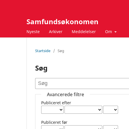
Samfundsøkonomen
Nyeste
Arkiver
Meddelelser
Om
Startside
/
Søg
Søg
Avancerede filtre
Publiceret efter
Publiceret før