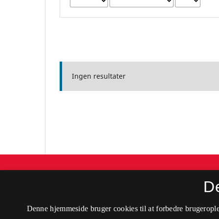
Ingen resultater
Samfundsøkonomen
D
ISSN 0108-3937 (Trykt)
Denne hjemmeside bruger cookies til at forbedre brugerople
ISSN 2596-8823 (Online)