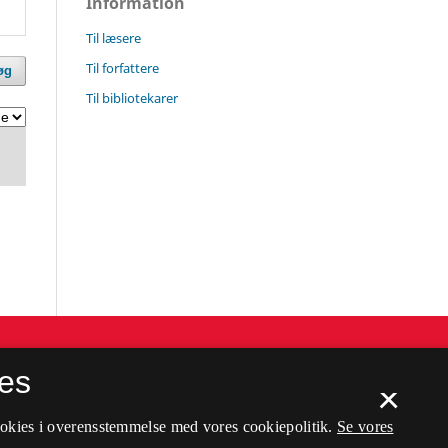
Information
Til læsere
Til forfattere
øg
Til bibliotekarer
es
×
ookies i overensstemmelse med vores cookiepolitik.
Se vores