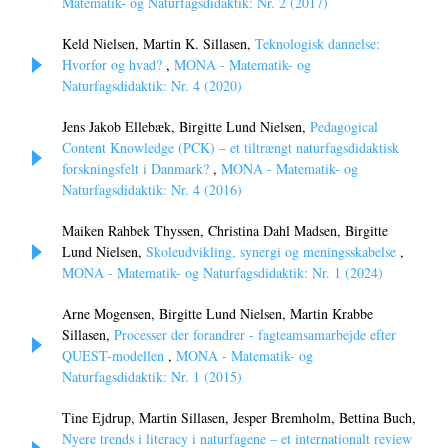
Matematik- og Naturfagsdidaktik: Nr. 2 (2017)
Keld Nielsen, Martin K. Sillasen,
Teknologisk dannelse:
Hvorfor og hvad?
,
MONA - Matematik- og
Naturfagsdidaktik: Nr. 4 (2020)
Jens Jakob Ellebæk, Birgitte Lund Nielsen,
Pedagogical
Content Knowledge (PCK) – et tiltrængt naturfagsdidaktisk
forskningsfelt i Danmark?
,
MONA - Matematik- og
Naturfagsdidaktik: Nr. 4 (2016)
Maiken Rahbek Thyssen, Christina Dahl Madsen, Birgitte
Lund Nielsen,
Skoleudvikling, synergi og meningsskabelse
,
MONA - Matematik- og Naturfagsdidaktik: Nr. 1 (2024)
Arne Mogensen, Birgitte Lund Nielsen, Martin Krabbe
Sillasen,
Processer der forandrer - fagteamsamarbejde efter
QUEST-modellen
,
MONA - Matematik- og
Naturfagsdidaktik: Nr. 1 (2015)
Tine Ejdrup, Martin Sillasen, Jesper Bremholm, Bettina Buch,
Nyere trends i literacy i naturfagene – et internationalt review