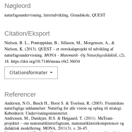
Nøgleord
naturfagsundervisning
lærerudvikling
Grundskole
QUEST
Citation/Eksport
Nielsen, B. L., Pontoppidan, B., Sillasen, M., Morgensen, A., &
Nielsen, K. (2013). QUEST – et storskalaprojekt til udvikling af
naturfagsundervisning.
MONA - Matematik- Og Naturfagsdidaktik
, (2),
18. https://doi.org/10.7146/mona.v0i2.36034
Citationsformater
Referencer
Andersen, N.O., Busch H., Horst S. & Troelsen, R. (2003). Fremtidens
naturfaglige uddannelser: Naturfag for alle vision og oplæg til strategi.
København: Undervisningsministeriet.
Andreasen, M., Damkjær, H.S. & Højgaard, T. (2011). MaTeam-
projektet – om matematiklærerfagteam, matematiklærerkompetencer og
didaktisk modellering. MONA, 2011(3), s. 26‑45.