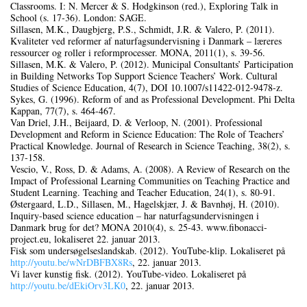
Classrooms. I: N. Mercer & S. Hodgkinson (red.), Exploring Talk in
School (s. 17‑36). London: SAGE.
Sillasen, M.K., Daugbjerg, P.S., Schmidt, J.R. & Valero, P. (2011).
Kvaliteter ved reformer af naturfagsundervisning i Danmark – læreres
ressourcer og roller i reformprocesser. MONA, 2011(1), s. 39‑56.
Sillasen, M.K. & Valero, P. (2012). Municipal Consultants’ Participation
in Building Networks Top Support Science Teachers’ Work. Cultural
Studies of Science Education, 4(7), DOI 10.1007/s11422‑012‑9478-z.
Sykes, G. (1996). Reform of and as Professional Development. Phi Delta
Kappan, 77(7), s. 464‑467.
Van Driel, J.H., Beijaard, D. & Verloop, N. (2001). Professional
Development and Reform in Science Education: The Role of Teachers’
Practical Knowledge. Journal of Research in Science Teaching, 38(2), s.
137‑158.
Vescio, V., Ross, D. & Adams, A. (2008). A Review of Research on the
Impact of Professional Learning Communities on Teaching Practice and
Student Learning. Teaching and Teacher Education, 24(1), s. 80‑91.
Østergaard, L.D., Sillasen, M., Hagelskjær, J. & Bavnhøj, H. (2010).
Inquiry-based science education – har naturfagsundervisningen i
Danmark brug for det? MONA 2010(4), s. 25‑43. www.fibonacci-
project.eu, lokaliseret 22. januar 2013.
Fisk som undersøgelseslandskab. (2012). YouTube-klip. Lokaliseret på
http://youtu.be/wNrDBFBX8Rs
, 22. januar 2013.
Vi laver kunstig fisk. (2012). YouTube-video. Lokaliseret på
http://youtu.be/dEkiOrv3LK0
, 22. januar 2013.