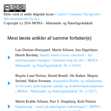
Dette værk er under følgende licens
Creative Commons Navngivelse –
Ikke-kommerciel (by-nc)
.
Copyright (c) 2016 MONA - Matematik- og Naturfagsdidaktik
Mest læste artikler af samme forfatter(e)
Lars Domino Østergaard, Martin Sillasen, Jens Hagelskjær,
Henrik Bavnhøj,
Inquiry-based science education – har
naturfagsundervisningen i Danmark brug for det?
,
MONA -
Matematik- og Naturfagsdidaktik: Nr. 4 (2010)
Birgitte Lund Nielsen, Harald Brandt, Ole Radner, Mogens
Surland, Hakon Swensen,
Augmented Reality og stilladsering
af elevernes undersøgende samtale og modelleringskompetence
,
MONA - Matematik- og Naturfagsdidaktik: Nr. 2 (2017)
Martin Krabbe Sillasen, Peer S. Daugbjerg, Keld Nielsen,
Engineering - svaret på naturfagenes udfordringer?
,
MONA -