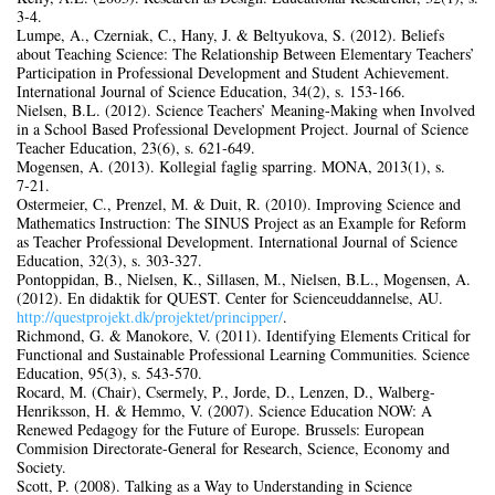
3‑4.
Lumpe, A., Czerniak, C., Hany, J. & Beltyukova, S. (2012). Beliefs
about Teaching Science: The Relationship Between Elementary Teachers’
Participation in Professional Development and Student Achievement.
International Journal of Science Education, 34(2), s. 153‑166.
Nielsen, B.L. (2012). Science Teachers’ Meaning-Making when Involved
in a School Based Professional Development Project. Journal of Science
Teacher Education, 23(6), s. 621‑649.
Mogensen, A. (2013). Kollegial faglig sparring. MONA, 2013(1), s.
7‑21.
Ostermeier, C., Prenzel, M. & Duit, R. (2010). Improving Science and
Mathematics Instruction: The SINUS Project as an Example for Reform
as Teacher Professional Development. International Journal of Science
Education, 32(3), s. 303‑327.
Pontoppidan, B., Nielsen, K., Sillasen, M., Nielsen, B.L., Mogensen, A.
(2012). En didaktik for QUEST. Center for Scienceuddannelse, AU.
http://questprojekt.dk/projektet/principper/
.
Richmond, G. & Manokore, V. (2011). Identifying Elements Critical for
Functional and Sustainable Professional Learning Communities. Science
Education, 95(3), s. 543‑570.
Rocard, M. (Chair), Csermely, P., Jorde, D., Lenzen, D., Walberg-
Henriksson, H. & Hemmo, V. (2007). Science Education NOW: A
Renewed Pedagogy for the Future of Europe. Brussels: European
Commision Directorate-General for Research, Science, Economy and
Society.
Scott, P. (2008). Talking as a Way to Understanding in Science