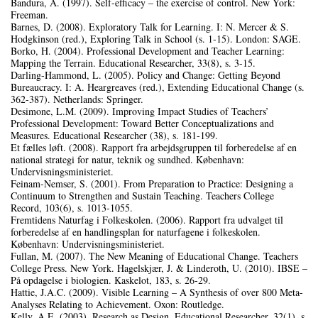
Bandura, A. (1997). Self-efficacy – the exercise of control. New York:
Freeman.
Barnes, D. (2008). Exploratory Talk for Learning. I: N. Mercer & S.
Hodgkinson (red.), Exploring Talk in School (s. 1‑15). London: SAGE.
Borko, H. (2004). Professional Development and Teacher Learning:
Mapping the Terrain. Educational Researcher, 33(8), s. 3‑15.
Darling-Hammond, L. (2005). Policy and Change: Getting Beyond
Bureaucracy. I: A. Heargreaves (red.), Extending Educational Change (s.
362‑387). Netherlands: Springer.
Desimone, L.M. (2009). Improving Impact Studies of Teachers’
Professional Development: Toward Better Conceptualizations and
Measures. Educational Researcher (38), s. 181‑199.
Et fælles løft. (2008). Rapport fra arbejdsgruppen til forberedelse af en
national strategi for natur, teknik og sundhed. København:
Undervisningsministeriet.
Feinam-Nemser, S. (2001). From Preparation to Practice: Designing a
Continuum to Strengthen and Sustain Teaching. Teachers College
Record, 103(6), s. 1013‑1055.
Fremtidens Naturfag i Folkeskolen. (2006). Rapport fra udvalget til
forberedelse af en handlingsplan for naturfagene i folkeskolen.
København: Undervisningsministeriet.
Fullan, M. (2007). The New Meaning of Educational Change. Teachers
College Press. New York. Hagelskjær, J. & Linderoth, U. (2010). IBSE –
På opdagelse i biologien. Kaskelot, 183, s. 26‑29.
Hattie, J.A.C. (2009). Visible Learning – A Synthesis of over 800 Meta-
Analyses Relating to Achievement. Oxon: Routledge.
Kelly, A.E. (2003). Research as Design. Educational Researcher, 32(1), s.