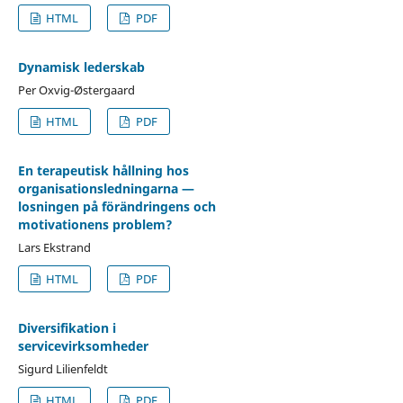
HTML
PDF
Dynamisk lederskab
Per Oxvig-Østergaard
HTML
PDF
En terapeutisk hållning hos
organisationsledningarna —
losningen på förändringens och
motivationens problem?
Lars Ekstrand
HTML
PDF
Diversifikation i
servicevirksomheder
Sigurd Lilienfeldt
HTML
PDF