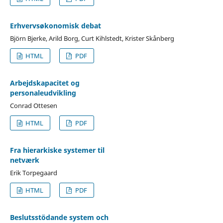
Erhvervsøkonomisk debat
Björn Bjerke, Arild Borg, Curt Kihlstedt, Krister Skånberg
HTML
PDF
Arbejdskapacitet og
personaleudvikling
Conrad Ottesen
HTML
PDF
Fra hierarkiske systemer til
netværk
Erik Torpegaard
HTML
PDF
Beslutsstödande system och