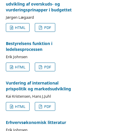
udvikling af overskuds- og
vurderingsprinapper i budgettet
Jørgen Lægaard
HTML
PDF
Bestyrelsens funktion i
ledelsesprocessen
Erik Johnsen
HTML
PDF
Vurdering af international
prispolitik og markedsudvikling
Kai Kristensen, Hans J.Juhl
HTML
PDF
Erhvervsøkonomisk litteratur
Erik Johnsen