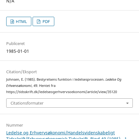
N/A
HTML
PDF
Publiceret
1985-01-01
Citation/Eksport
Johnsen, E. (1985). Bestyrelsens funktion i ledelsesprocessen.
Ledelse Og
Erhvervsøkonomi
,
49
. Hentet fra
https://tidsskrift.dk/ledelseogerhvervsoekonomi/article/view/35120
Citationsformater
Nummer
Ledelse og Erhvervsøkonomi/Handelsvidenskabeligt
Tidsskrift/Erhvervsøkonomisk Tidsskrift, Bind 49 (1985) - 1