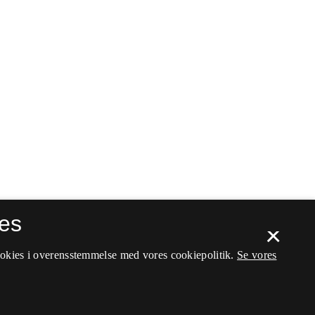
es
×
ookies i overensstemmelse med vores cookiepolitik.
Se vores