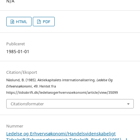
N/A
HTML
PDF
Publiceret
1985-01-01
Citation/Eksport
Näslund, B. (1985). Aktiekapitalets internationalisering.
Ledelse Og
Erhvervsøkonomi
,
49
. Hentet fra
https://tidsskrift.dk/ledelseogerhvervsoekonomi/article/view/35099
Citationsformater
Nummer
Ledelse og Erhvervsøkonomi/Handelsvidenskabeligt
Tidsskrift/Erhvervsøkonomisk Tidsskrift, Bind 49 (1985) - 1