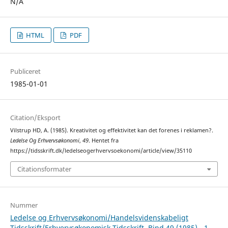
N/A
HTML
PDF
Publiceret
1985-01-01
Citation/Eksport
Vilstrup HD, A. (1985). Kreativitet og effektivitet kan det forenes i reklamen?.
Ledelse Og Erhvervsøkonomi
,
49
. Hentet fra
https://tidsskrift.dk/ledelseogerhvervsoekonomi/article/view/35110
Citationsformater
Nummer
Ledelse og Erhvervsøkonomi/Handelsvidenskabeligt
Tidsskrift/Erhvervsøkonomisk Tidsskrift, Bind 49 (1985) - 1