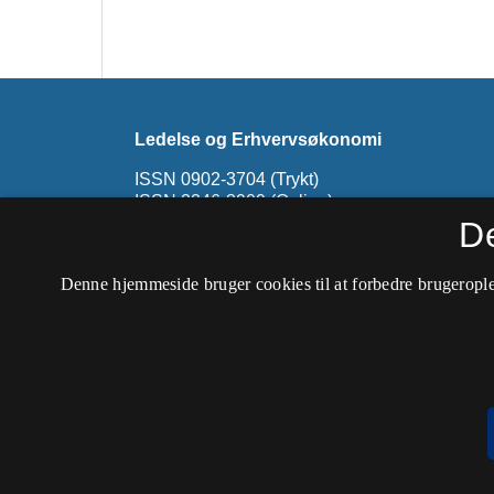
Ledelse og Erhvervsøkonomi
ISSN 0902-3704 (Trykt)
ISSN 2246-3909 (Online)
D
Tidsskriftet er ophørt. På denne side findes u
Udgivelser fra 1999 til 2012 kan findes på
Led
Denne hjemmeside bruger cookies til at forbedre brugerople
hos CBS Open Journals
.
Tilgængelighedserklæring